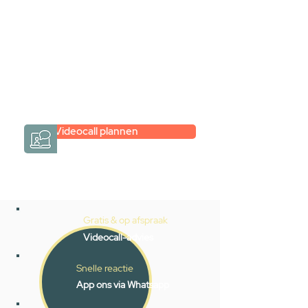
maar je weet niet hoe je zelf een
hele badkamer moet samenstellen?
Een videogesprek met Gevelaar is
eenvoudig en verrassend
persoonlijk.
→
Hoe werkt het?
Videocall plannen
Gratis & op afspraak
Videocall-advies
Snelle reactie
App ons via Whatsapp