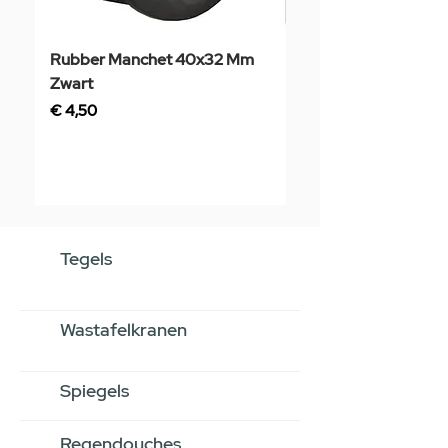
Rubber Manchet 40x32 Mm
Tegelstaal
Zwart
Prijs
€ 3,50
Prijs
€ 4,50
Tegels
Wastafelkranen
Spiegels
Regendouches