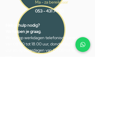
Ma - za bereikbaar
053 - 431 74 80
Heb je hulp nodig?
We helpen je graag.
Wij zijn op werkdagen telefonisch bereikbaar
van 09.00 tot 18.00 uur, donderdag tot 20.00
uur en op zaterdagen van 09.00 tot 16.00
uur.
053 - 431 74 80
info@gevelaar.nl
Haaksbergerstraat 201
7513 EM Enschede
KVK:
92090354
BTW: NL865881091B01
Handige informatie voor jou.