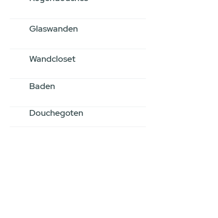
Glaswanden
Wandcloset
Baden
Douchegoten
Stel jouw badkamer
samen via een
videogesprek
Inspiratie gevonden op internet,