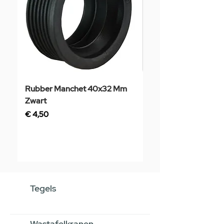
Rubber Manchet 40x32 Mm
Tegelstaal
Zwart
Prijs
€ 3,50
Prijs
€ 4,50
Tegels
Wastafelkranen