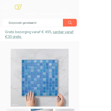
menu
Showroom
Maak afspraak
Winkelwagen
Gratis bezorging vanaf € 495,
sanitair vanaf
€30 gratis