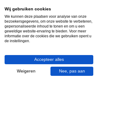
Videocall-advies
Wij gebruiken cookies
We kunnen deze plaatsen voor analyse van onze
Snelle reactie
bezoekersgegevens, om onze website te verbeteren,
App ons via Whatsapp
gepersonaliseerde inhoud te tonen en om u een
geweldige website-ervaring te bieden. Voor meer
informatie over de cookies die we gebruiken opent u
Ma - za bereikbaar
de instellingen.
053 - 431 74 80
Accepteer alles
Heb je hulp nodig?
We helpen je graag.
Weigeren
Nee, pas aan
Wij zijn op werkdagen telefonisch bereikbaar
van 09.00 tot 18.00 uur, donderdag tot 20.00
uur en op zaterdagen van 09.00 tot 16.00
uur.
053 - 431 74 80
info@gevelaar.nl
Haaksbergerstraat 201
7513 EM Enschede