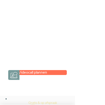
samen via een
videogesprek
Inspiratie gevonden op internet,
maar je weet niet hoe je zelf een
hele badkamer moet samenstellen?
Een videogesprek met Gevelaar is
eenvoudig en verrassend
persoonlijk.
→
Hoe werkt het?
Videocall plannen
Gratis & op afspraak