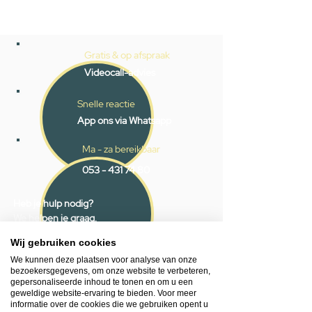
Gratis & op afspraak
Videocall-advies
Snelle reactie
App ons via Whatsapp
Ma - za bereikbaar
053 - 431 74 80
Heb je hulp nodig?
We helpen je graag.
Wij zijn op werkdagen telefonisch bereikbaar
Wij gebruiken cookies
van 09.00 tot 18.00 uur, donderdag tot 20.00
We kunnen deze plaatsen voor analyse van onze
uur en op zaterdagen van 09.00 tot 16.00
bezoekersgegevens, om onze website te verbeteren,
uur.
gepersonaliseerde inhoud te tonen en om u een
geweldige website-ervaring te bieden. Voor meer
informatie over de cookies die we gebruiken opent u
053 - 431 74 80