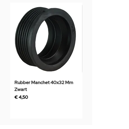
Rubber Manchet 40x32 Mm
Tegelstaal
Zwart
Prijs
€ 3,50
Prijs
€ 4,50