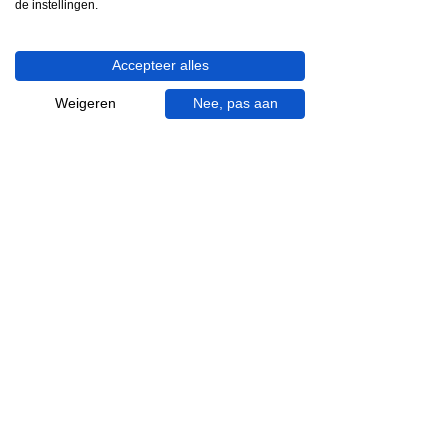
de instellingen.
info@gevelaar.nl
Haaksbergerstraat 201
Accepteer alles
7513 EM Enschede
KVK:
92090354
Weigeren
Nee, pas aan
BTW: NL865881091B01
Handige informatie voor jou.
Hoe werkt videocall je badkamer?
Vacatures
Over ons
Garantie en klachten
Bezorgen en afhalen
Annuleren en retour
Algemene voorwaarden
Inspiratie
Badkamer specialist