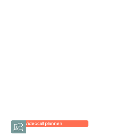
Stel jouw badkamer
samen via een
videogesprek
Inspiratie gevonden op internet,
maar je weet niet hoe je zelf een
hele badkamer moet samenstellen?
Een videogesprek met Gevelaar is
eenvoudig en verrassend
persoonlijk.
→
Hoe werkt het?
Videocall plannen