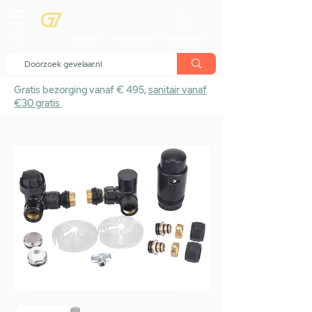
menu
Showroom
Maak afspraak
Winkelwagen
Gratis bezorging vanaf € 495,
sanitair vanaf
€30 gratis