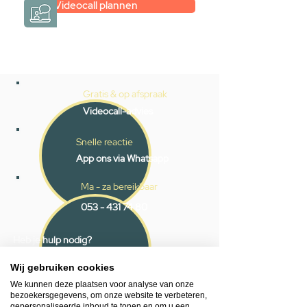
Videocall plannen
Gratis & op afspraak
Videocall-advies
Snelle reactie
App ons via Whatsapp
Ma - za bereikbaar
053 - 431 74 80
Heb je hulp nodig?
We helpen je graag.
Wij zijn op werkdagen telefonisch bereikbaar
Wij gebruiken cookies
van 09.00 tot 18.00 uur, donderdag tot 20.00
We kunnen deze plaatsen voor analyse van onze
bezoekersgegevens, om onze website te verbeteren,
uur en op zaterdagen van 09.00 tot 16.00
gepersonaliseerde inhoud te tonen en om u een