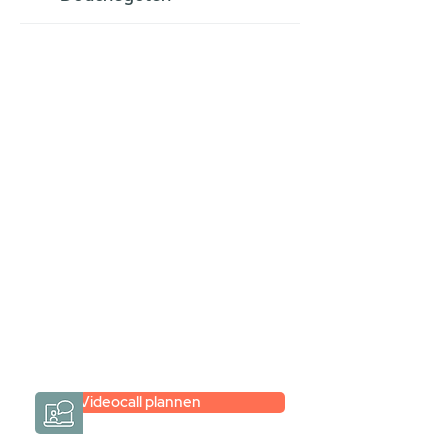
Stel jouw badkamer
samen via een
videogesprek
Inspiratie gevonden op internet,
maar je weet niet hoe je zelf een
hele badkamer moet samenstellen?
Een videogesprek met Gevelaar is
eenvoudig en verrassend
persoonlijk.
→
Hoe werkt het?
Videocall plannen