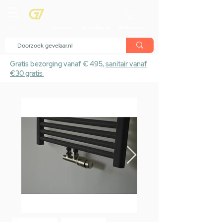
menu
Showroom
Maak afspraak
Winkelwagen
Gratis bezorging vanaf € 495,
sanitair vanaf
€30 gratis