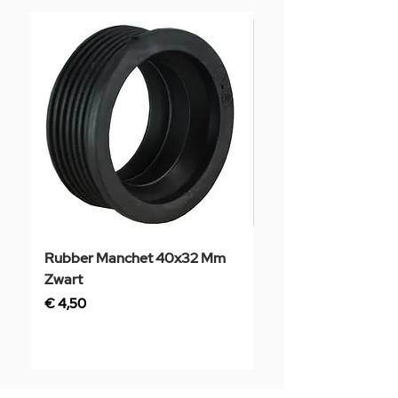
Rubber Manchet 40x32 Mm
Tegelstaal
Zwart
Prijs
€ 3,50
Prijs
€ 4,50