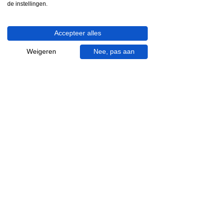
053 - 431 74 80
de instellingen.
info@gevelaar.nl
Haaksbergerstraat 201
Accepteer alles
7513 EM Enschede
KVK:
92090354
Weigeren
Nee, pas aan
BTW: NL865881091B01
Handige informatie voor jou.
Hoe werkt videocall je badkamer?
Vacatures
Over ons
Garantie en klachten
Bezorgen en afhalen
Annuleren en retour
Algemene voorwaarden
Inspiratie
Badkamer specialist