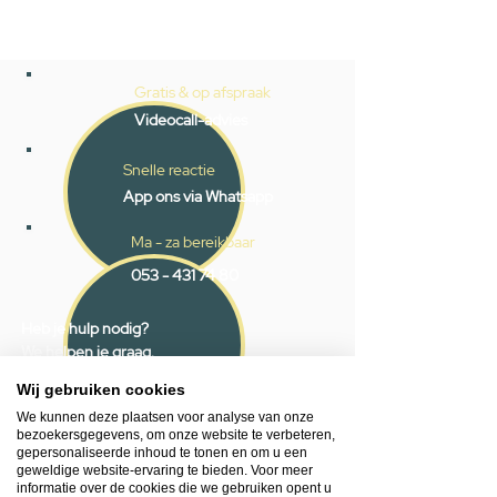
Gratis & op afspraak
Videocall-advies
Snelle reactie
App ons via Whatsapp
Ma - za bereikbaar
053 - 431 74 80
Heb je hulp nodig?
We helpen je graag.
Wij zijn op werkdagen telefonisch bereikbaar
Wij gebruiken cookies
van 09.00 tot 18.00 uur, donderdag tot 20.00
We kunnen deze plaatsen voor analyse van onze
uur en op zaterdagen van 09.00 tot 16.00
bezoekersgegevens, om onze website te verbeteren,
uur.
gepersonaliseerde inhoud te tonen en om u een
geweldige website-ervaring te bieden. Voor meer
informatie over de cookies die we gebruiken opent u