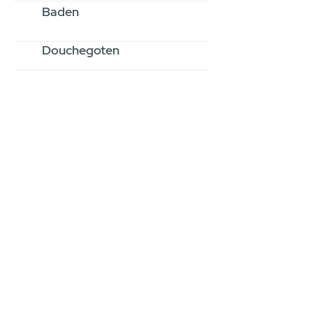
Baden
Douchegoten
Stel jouw badkamer
samen via een
videogesprek
Inspiratie gevonden op internet,
maar je weet niet hoe je zelf een
hele badkamer moet samenstellen?
Een videogesprek met Gevelaar is
eenvoudig en verrassend
persoonlijk.
→
Hoe werkt het?