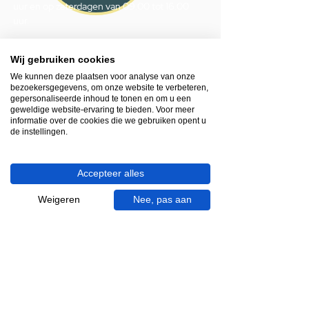
uur en op zaterdagen van 09.00 tot 16.00
uur.
053 - 431 74 80
Wij gebruiken cookies
info@gevelaar.nl
We kunnen deze plaatsen voor analyse van onze
Haaksbergerstraat 201
bezoekersgegevens, om onze website te verbeteren,
gepersonaliseerde inhoud te tonen en om u een
7513 EM Enschede
geweldige website-ervaring te bieden. Voor meer
informatie over de cookies die we gebruiken opent u
KVK:
92090354
de instellingen.
BTW: NL865881091B01
Accepteer alles
Handige informatie voor jou.
Weigeren
Nee, pas aan
Hoe werkt videocall je badkamer?
Vacatures
Over ons
Garantie en klachten
Bezorgen en afhalen
Annuleren en retour