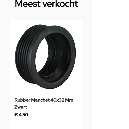
Meest verkocht
Rubber Manchet 40x32 Mm
Tegelstaal
Zwart
Prijs
€ 3,50
Prijs
€ 4,50