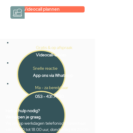
Videocall plannen
Gratis & op afspraak
Videocall-advies
Snelle reactie
App ons via Whatsapp
Ma - za bereikbaar
053 - 431 74 80
Heb je hulp nodig?
We helpen je graag.
Wij zijn op werkdagen telefonisch bereikbaar
van 09.00 tot 18.00 uur, donderdag tot 20.00