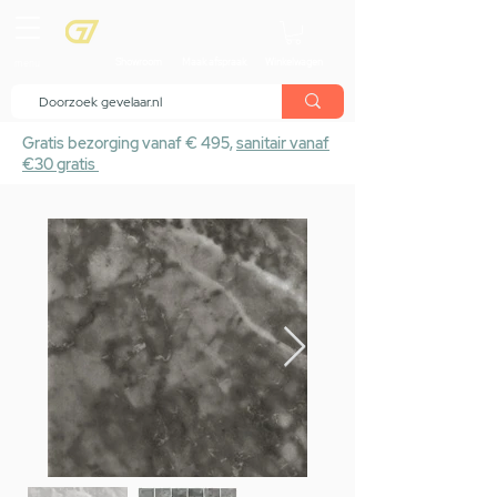
menu
Showroom
Maak afspraak
Winkelwagen
Gratis bezorging vanaf € 495,
sanitair vanaf
€30 gratis