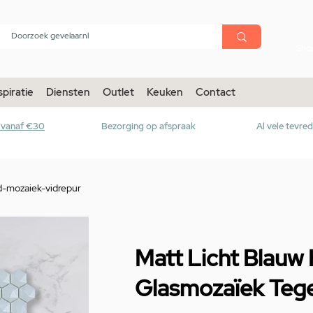
menu
Sho
spiratie
Diensten
Outlet
Keuken
Contact
r vanaf €30
Bezorging op afspraak
Al vele tevre
d-mozaiek-vidrepur
Matt Licht Blauw
Glasmozaïek Teg