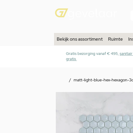
Bekijk ons assortiment
Ruimte
In
Gratis bezorging vanaf € 495,
sanitai
gratis
/
matt-light-blue-hex-hexagon-3