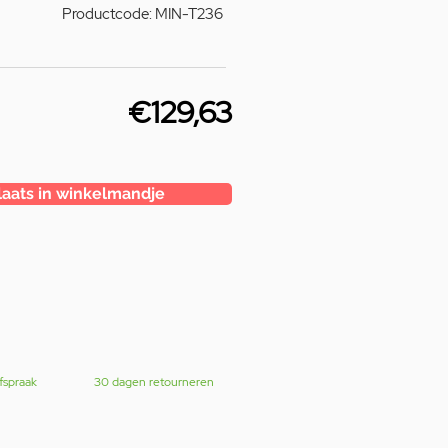
Productcode: MIN-T236
€129,63
laats in winkelmandje
fspraak
30 dagen retourneren