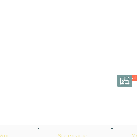
Stel jouw badkamer
via een videogespre
Inspiratie gevonden op internet, maar je weet ni
hele badkamer moet samenstellen? Een video
Gevelaar is eenvoudig en verrassend persoonlij
Videocall
→
Hoe werkt het?
Ma
 & op
Snelle reactie