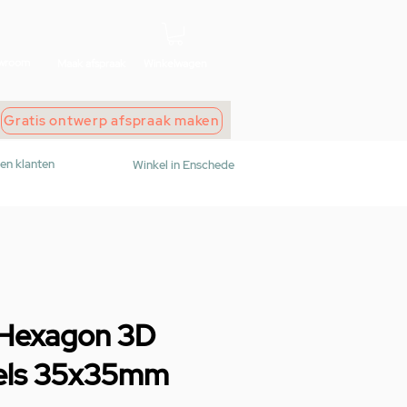
wroom
Maak afspraak
Winkelwagen
Gratis ontwerp afspraak maken
den klanten
Winkel in Enschede
 Hexagon 3D
els 35x35mm