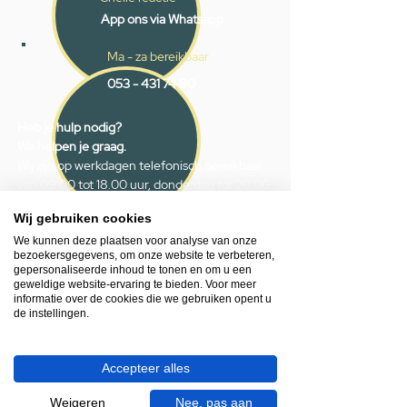
App ons via Whatsapp
Ma - za bereikbaar
053 - 431 74 80
Heb je hulp nodig?
We helpen je graag.
Wij zijn op werkdagen telefonisch bereikbaar
van 09.00 tot 18.00 uur, donderdag tot 20.00
uur en op zaterdagen van 09.00 tot 16.00
Wij gebruiken cookies
uur.
We kunnen deze plaatsen voor analyse van onze
bezoekersgegevens, om onze website te verbeteren,
053 - 431 74 80
gepersonaliseerde inhoud te tonen en om u een
geweldige website-ervaring te bieden. Voor meer
info@gevelaar.nl
informatie over de cookies die we gebruiken opent u
Haaksbergerstraat 201
de instellingen.
7513 EM Enschede
KVK:
92090354
Accepteer alles
BTW: NL865881091B01
Weigeren
Nee, pas aan