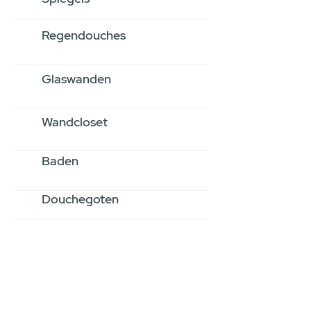
Regendouches
Glaswanden
Wandcloset
Baden
Douchegoten
Stel jouw badkamer
samen via een
videogesprek