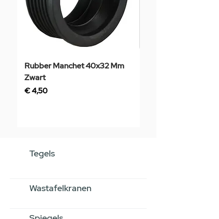
Rubber Manchet 40x32 Mm
Tegelstaal
Zwart
Prijs
€ 3,50
Prijs
€ 4,50
Tegels
Wastafelkranen
Spiegels