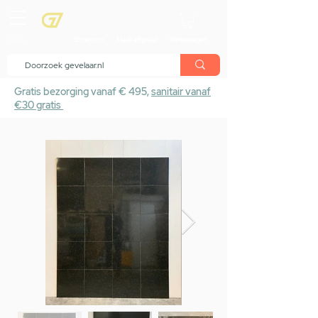
menu
Showroom
Maak afspraak
Winkelwagen
Gratis bezorging vanaf € 495,
sanitair vanaf
€30 gratis