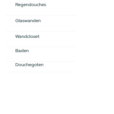
Regendouches
Glaswanden
Wandcloset
Baden
Douchegoten
Stel jouw badkamer
samen via een
videogesprek
Inspiratie gevonden op internet,