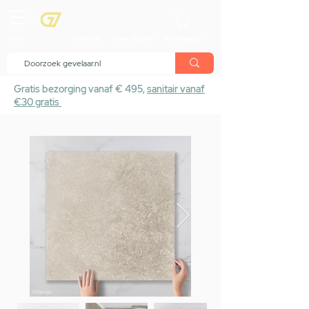
menu
Showroom
Maak afspraak
Winkelwagen
Gratis bezorging vanaf € 495,
sanitair vanaf
€30 gratis