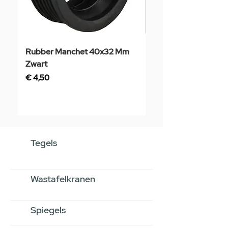
Rubber Manchet 40x32 Mm
Tegelstaal
Zwart
Prijs
€ 3,50
Prijs
€ 4,50
Tegels
Wastafelkranen
Spiegels