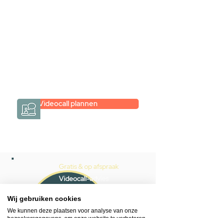
maar je weet niet hoe je zelf een
hele badkamer moet samenstellen?
Een videogesprek met Gevelaar is
eenvoudig en verrassend
persoonlijk.
→
Hoe werkt het?
Videocall plannen
Gratis & op afspraak
Videocall-advies
Wij gebruiken cookies
Snelle reactie
We kunnen deze plaatsen voor analyse van onze
App ons via Whatsapp