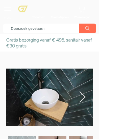
menu
Showroom
Maak afspraak
Winkelwagen
Gratis bezorging vanaf € 495,
sanitair vanaf
€30 gratis