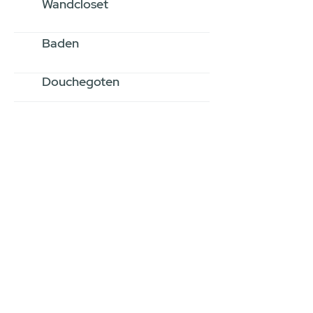
Wandcloset
Baden
Douchegoten
Stel jouw badkamer
samen via een
videogesprek
Inspiratie gevonden op internet,
maar je weet niet hoe je zelf een
hele badkamer moet samenstellen?
Een videogesprek met Gevelaar is
eenvoudig en verrassend
persoonlijk.