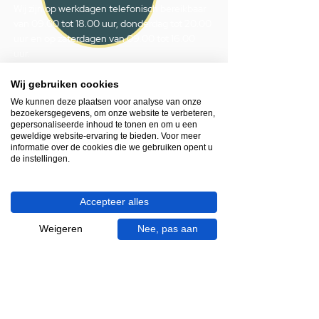
Wij zijn op werkdagen telefonisch bereikbaar
van 09.00 tot 18.00 uur, donderdag tot 20.00
uur en op zaterdagen van 09.00 tot 16.00
uur.
Wij gebruiken cookies
053 - 431 74 80
We kunnen deze plaatsen voor analyse van onze
info@gevelaar.nl
bezoekersgegevens, om onze website te verbeteren,
Haaksbergerstraat 201
gepersonaliseerde inhoud te tonen en om u een
geweldige website-ervaring te bieden. Voor meer
7513 EM Enschede
informatie over de cookies die we gebruiken opent u
KVK:
92090354
de instellingen.
BTW: NL865881091B01
Accepteer alles
Handige informatie voor jou.
Weigeren
Nee, pas aan
Hoe werkt videocall je badkamer?
Vacatures
Over ons
Garantie en klachten
Bezorgen en afhalen