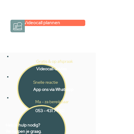
→
Hoe werkt het?
Videocall plannen
Gratis & op afspraak
Videocall-advies
Snelle reactie
App ons via Whatsapp
Ma - za bereikbaar
053 - 431 74 80
Heb je hulp nodig?
We helpen je graag.