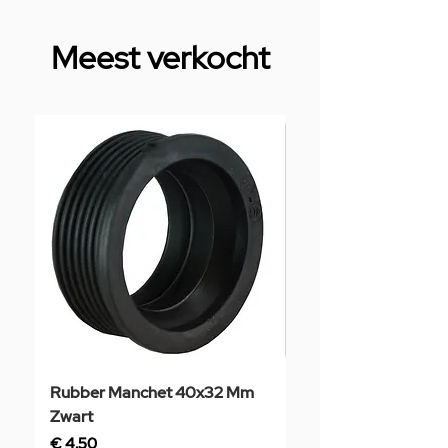
Meest verkocht
Rubber Manchet 40x32 Mm
Tegelstaal
Zwart
Prijs
€ 3,50
Prijs
€ 4,50