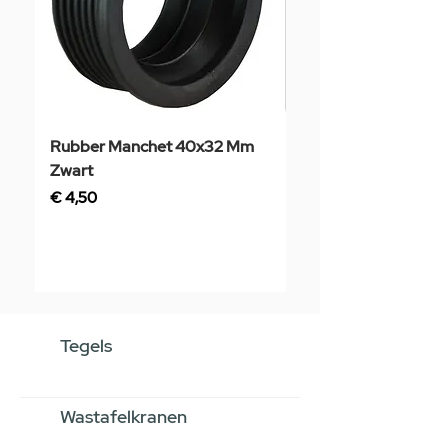
Rubber Manchet 40x32 Mm
Tegelstaal
Zwart
Prijs
€ 3,50
Prijs
€ 4,50
Tegels
Wastafelkranen