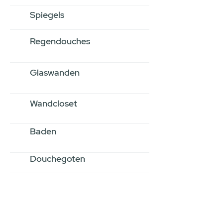
Spiegels
Regendouches
Glaswanden
Wandcloset
Baden
Douchegoten
Stel jouw badkamer
samen via een