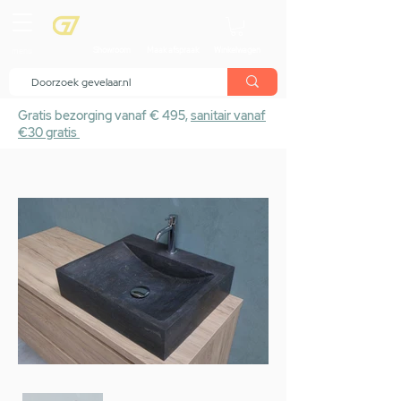
menu
Showroom
Maak afspraak
Winkelwagen
Gratis bezorging vanaf € 495,
sanitair vanaf
€30 gratis