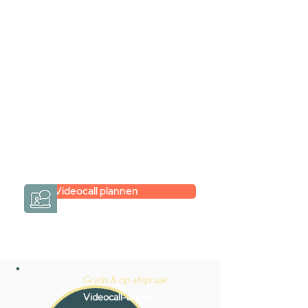
videogesprek
Inspiratie gevonden op internet,
maar je weet niet hoe je zelf een
hele badkamer moet samenstellen?
Een videogesprek met Gevelaar is
eenvoudig en verrassend
persoonlijk.
→
Hoe werkt het?
Videocall plannen
Gratis & op afspraak
Videocall-advies