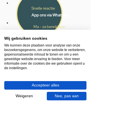
Snelle reactie
App ons via Whatsapp
Ma - za bereikbaar
053 - 431 74 80
Wij gebruiken cookies
We kunnen deze plaatsen voor analyse van onze
Heb je hulp nodig?
bezoekersgegevens, om onze website te verbeteren,
We helpen je graag.
gepersonaliseerde inhoud te tonen en om u een
geweldige website-ervaring te bieden. Voor meer
Wij zijn op werkdagen telefonisch bereikbaar
informatie over de cookies die we gebruiken opent u
van 09.00 tot 18.00 uur, donderdag tot 20.00
de instellingen.
uur en op zaterdagen van 09.00 tot 16.00
uur.
Accepteer alles
053 - 431 74 80
Weigeren
Nee, pas aan
info@gevelaar.nl
Haaksbergerstraat 201
7513 EM Enschede
KVK:
92090354