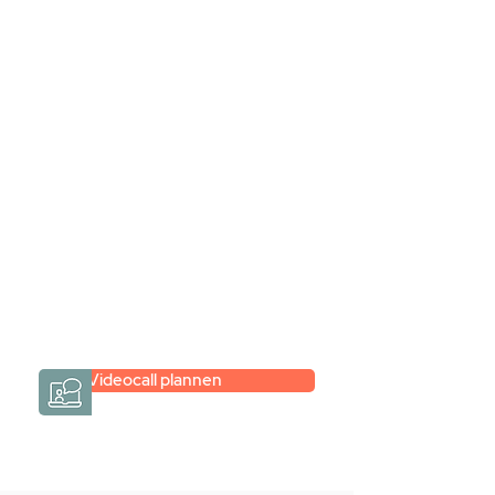
Stel jouw badkamer
samen via een
videogesprek
Inspiratie gevonden op internet,
maar je weet niet hoe je zelf een
hele badkamer moet samenstellen?
Een videogesprek met Gevelaar is
eenvoudig en verrassend
persoonlijk.
→
Hoe werkt het?
Videocall plannen