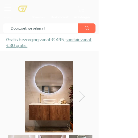
menu
Showroom
Maak afspraak
Winkelwagen
Gratis bezorging vanaf € 495,
sanitair vanaf
€30 gratis