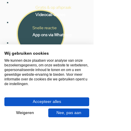
Gratis & op afspraak
Videocall-advies
Snelle reactie
App ons via Whatsapp
Ma - za bereikbaar
Wij gebruiken cookies
053 - 431 74 80
We kunnen deze plaatsen voor analyse van onze
bezoekersgegevens, om onze website te verbeteren,
Heb je hulp nodig?
gepersonaliseerde inhoud te tonen en om u een
geweldige website-ervaring te bieden. Voor meer
We helpen je graag.
informatie over de cookies die we gebruiken opent u
Wij zijn op werkdagen telefonisch bereikbaar
de instellingen.
van 09.00 tot 18.00 uur, donderdag tot 20.00
uur en op zaterdagen van 09.00 tot 16.00
uur.
Accepteer alles
Weigeren
Nee, pas aan
053 - 431 74 80
info@gevelaar.nl
Haaksbergerstraat 201