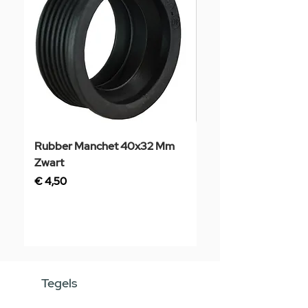
Rubber Manchet 40x32 Mm
Tegelstaal
Zwart
Prijs
€ 3,50
Prijs
€ 4,50
Tegels