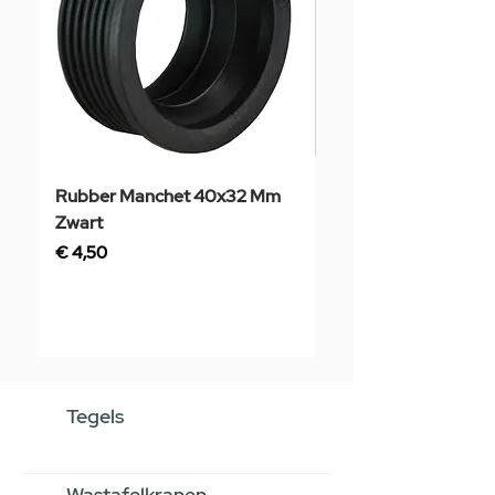
Rubber Manchet 40x32 Mm
Tegelstaal
Zwart
Prijs
€ 3,50
Prijs
€ 4,50
Tegels
Wastafelkranen