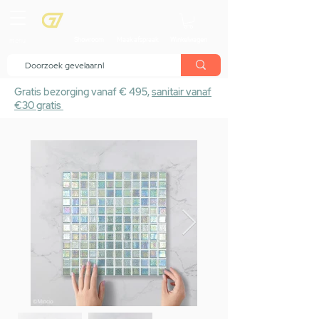
menu
Showroom
Maak afspraak
Winkelwagen
Gratis bezorging vanaf € 495,
sanitair vanaf
€30 gratis