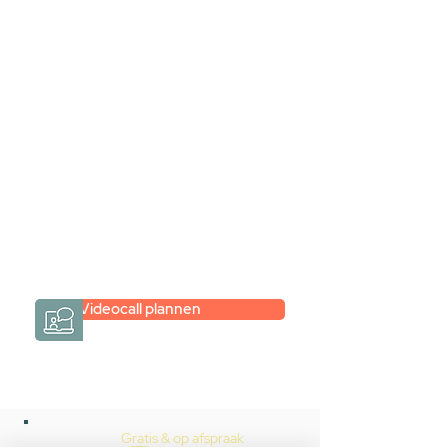
samen via een
videogesprek
Inspiratie gevonden op internet,
maar je weet niet hoe je zelf een
hele badkamer moet samenstellen?
Een videogesprek met Gevelaar is
eenvoudig en verrassend
persoonlijk.
→
Hoe werkt het?
Videocall plannen
Gratis & op afspraak