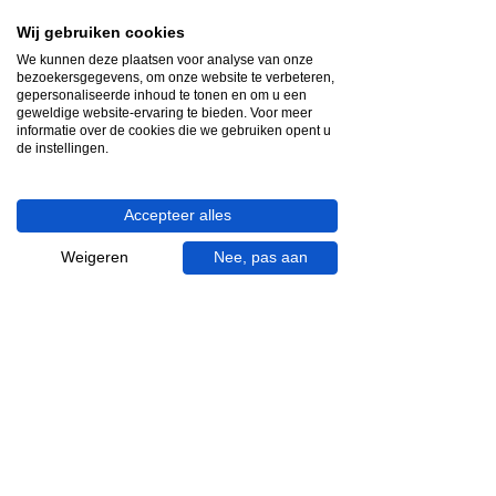
Videocall-advies
Wij gebruiken cookies
We kunnen deze plaatsen voor analyse van onze
Snelle reactie
bezoekersgegevens, om onze website te verbeteren,
App ons via Whatsapp
gepersonaliseerde inhoud te tonen en om u een
geweldige website-ervaring te bieden. Voor meer
informatie over de cookies die we gebruiken opent u
Ma - za bereikbaar
de instellingen.
053 - 431 74 80
Accepteer alles
Heb je hulp nodig?
We helpen je graag.
Weigeren
Nee, pas aan
Wij zijn op werkdagen telefonisch bereikbaar
van 09.00 tot 18.00 uur, donderdag tot 20.00
uur en op zaterdagen van 09.00 tot 16.00
uur.
053 - 431 74 80
info@gevelaar.nl
Haaksbergerstraat 201
7513 EM Enschede