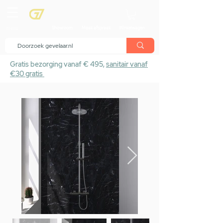
menu
Showroom
Maak afspraak
Winkelwagen
Gratis bezorging vanaf € 495,
sanitair vanaf
€30 gratis