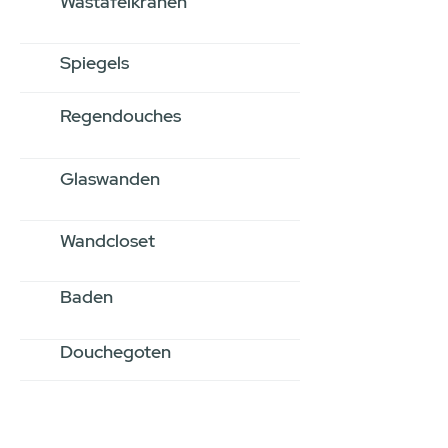
Wastafelkranen
Spiegels
Regendouches
Glaswanden
Wandcloset
Baden
Douchegoten
Stel jouw badkamer