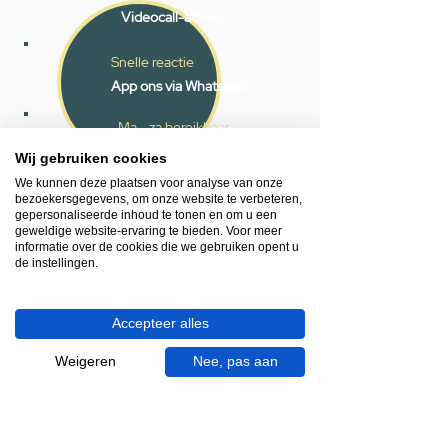
Videocall-advies
Snelle reactie
App ons via Whatsapp
Ma - za bereikbaar
053 - 431 74 80
Wij gebruiken cookies
We kunnen deze plaatsen voor analyse van onze
bezoekersgegevens, om onze website te verbeteren,
Heb je hulp nodig?
gepersonaliseerde inhoud te tonen en om u een
We helpen je graag.
geweldige website-ervaring te bieden. Voor meer
Wij zijn op werkdagen telefonisch bereikbaar
informatie over de cookies die we gebruiken opent u
de instellingen.
van 09.00 tot 18.00 uur, donderdag tot 20.00
uur en op zaterdagen van 09.00 tot 16.00
uur.
Accepteer alles
053 - 431 74 80
Weigeren
Nee, pas aan
info@gevelaar.nl
Haaksbergerstraat 201
7513 EM Enschede