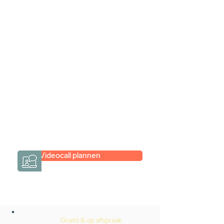
samen via een
videogesprek
Inspiratie gevonden op internet,
maar je weet niet hoe je zelf een
hele badkamer moet samenstellen?
Een videogesprek met Gevelaar is
eenvoudig en verrassend
persoonlijk.
→
Hoe werkt het?
Videocall plannen
Gratis & op afspraak