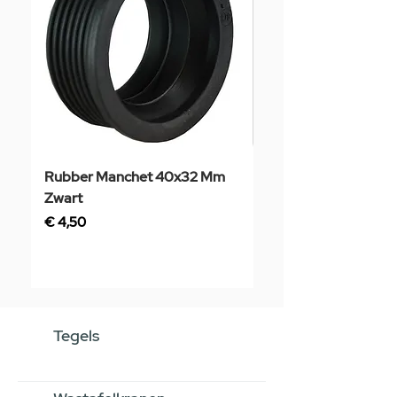
Rubber Manchet 40x32 Mm
Tegelstaal
Zwart
Prijs
€ 3,50
Prijs
€ 4,50
Tegels