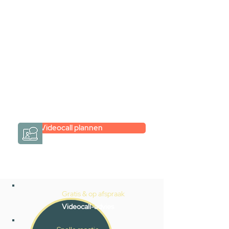
videogesprek
Inspiratie gevonden op internet,
maar je weet niet hoe je zelf een
hele badkamer moet samenstellen?
Een videogesprek met Gevelaar is
eenvoudig en verrassend
persoonlijk.
→
Hoe werkt het?
Videocall plannen
Gratis & op afspraak
Videocall-advies