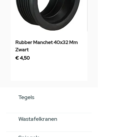
Rubber Manchet 40x32 Mm
Tegelstaal
Zwart
Prijs
€ 3,50
Prijs
€ 4,50
Tegels
Wastafelkranen