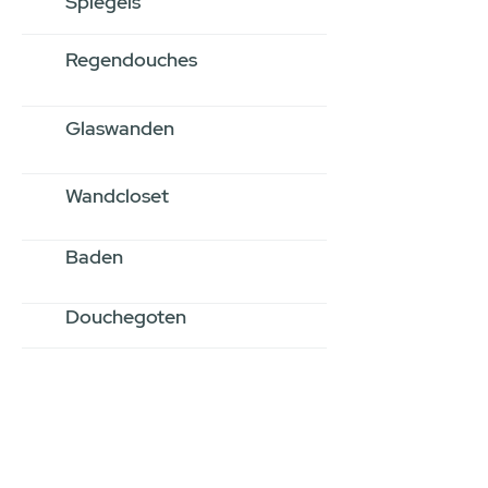
Spiegels
Regendouches
Glaswanden
Wandcloset
Baden
Douchegoten
Stel jouw badkamer
samen via een