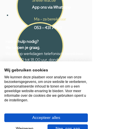
Snelle reactie
App ons via Whatsapp
Ma - za bereikbaar
053 - 431 74 80
Heb je hulp nodig?
We helpen je graag.
Wij zijn op werkdagen telefonisch bereikbaar
van 09.00 tot 18.00 uur, donderdag tot 20.00
uur en op zaterdagen van 09.00 tot 16.00
Wij gebruiken cookies
uur.
We kunnen deze plaatsen voor analyse van onze
bezoekersgegevens, om onze website te verbeteren,
053 - 431 74 80
gepersonaliseerde inhoud te tonen en om u een
geweldige website-ervaring te bieden. Voor meer
info@gevelaar.nl
informatie over de cookies die we gebruiken opent u
Haaksbergerstraat 201
de instellingen.
7513 EM Enschede
KVK:
92090354
Accepteer alles
BTW: NL865881091B01
Weigeren
Nee, pas aan