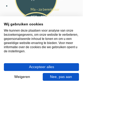
Ma - za bereikbaar
053 - 431 74 80
Wij gebruiken cookies
Heb je hulp nodig?
We kunnen deze plaatsen voor analyse van onze
We helpen je graag.
bezoekersgegevens, om onze website te verbeteren,
gepersonaliseerde inhoud te tonen en om u een
Wij zijn op werkdagen telefonisch bereikbaar
geweldige website-ervaring te bieden. Voor meer
van 09.00 tot 18.00 uur, donderdag tot 20.00
informatie over de cookies die we gebruiken opent u
uur en op zaterdagen van 09.00 tot 16.00
de instellingen.
uur.
Accepteer alles
053 - 431 74 80
info@gevelaar.nl
Weigeren
Nee, pas aan
Haaksbergerstraat 201
7513 EM Enschede
KVK:
92090354
BTW: NL865881091B01