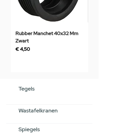
Rubber Manchet 40x32 Mm
Tegelstaal
Zwart
Prijs
€ 3,50
Prijs
€ 4,50
Tegels
Wastafelkranen
Spiegels