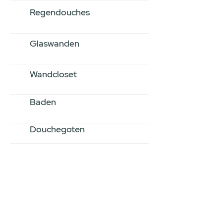
Regendouches
Glaswanden
Wandcloset
Baden
Douchegoten
Stel jouw badkamer
samen via een
videogesprek