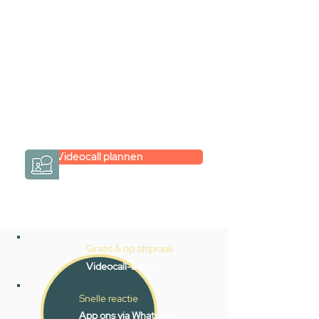
Inspiratie gevonden op internet,
maar je weet niet hoe je zelf een
hele badkamer moet samenstellen?
Een videogesprek met Gevelaar is
eenvoudig en verrassend
persoonlijk.
→
Hoe werkt het?
Videocall plannen
Gratis & op afspraak
Videocall-advies
Snelle reactie
App ons via Whatsapp