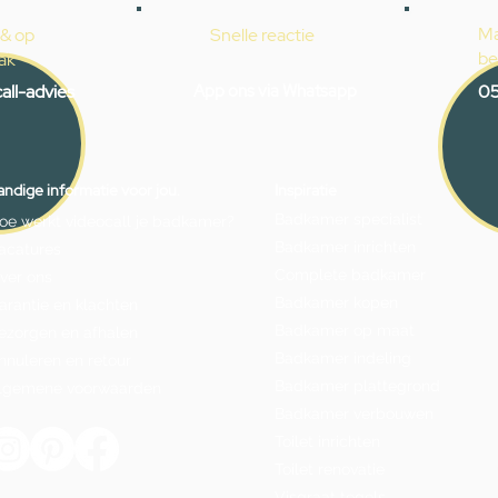
Ma
 & op
Snelle reactie
be
ak
all-advies
App ons via Whatsapp
05
ndige informatie voor jou.
Inspiratie
Badkamer specialist
oe werkt videocall je badkamer?
Badkamer inrichten
acatures
Complete badkamer
ver ons
Badkamer kopen
arantie en klachten
Badkamer op maat
ezorgen en afhalen
Badkamer indeling
nnuleren en retour
Badkamer plattegrond
lgemene voorwaarden
Badkamer verbouwen
Toilet inrichten
Toilet renovatie
Visgraat tegels