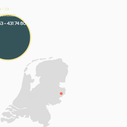
 - za
reikbaar
3 - 431 74 80