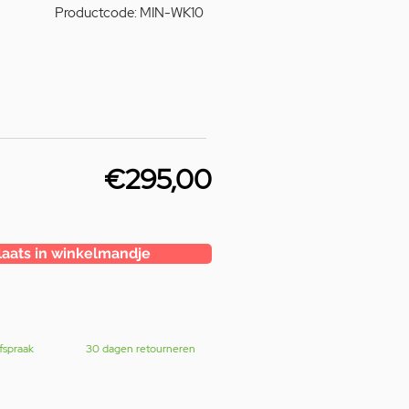
Productcode: MIN-WK10
€295,00
laats in winkelmandje
fspraak
30 dagen retourneren