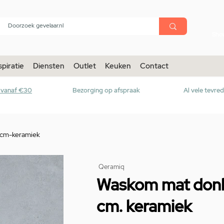
menu
Sho
spiratie
Diensten
Outlet
Keuken
Contact
r vanaf €30
Bezorging op afspraak
Al vele tevre
-cm-keramiek
Qeramiq
Waskom mat donke
cm. keramiek