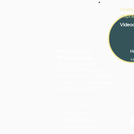
Gratis
afspra
Videoc
Heb je hulp nodig?
Ha
We helpen je graag.
H
Wij zijn op werkdagen
V
telefonisch bereikbaar van
O
09.00 tot 18.00 uur, donderdag
G
tot 20.00 uur en op zaterdagen
van 09.00 tot 16.00 uur.
B
A
A
053 - 431 74 80
info@gevelaar.nl
Haaksbergerstraat 201
7513 EM Enschede
KVK: 92090354