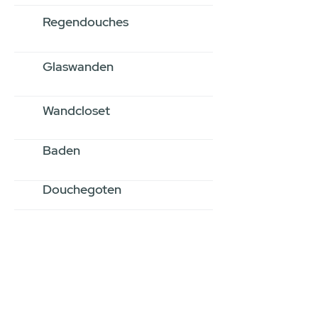
Regendouches
Glaswanden
Wandcloset
Baden
Douchegoten
Stel jouw badkamer
samen via een
videogesprek