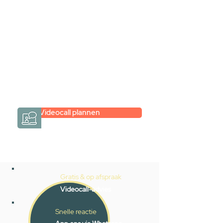
Inspiratie gevonden op internet,
maar je weet niet hoe je zelf een
hele badkamer moet samenstellen?
Een videogesprek met Gevelaar is
eenvoudig en verrassend
persoonlijk.
→
Hoe werkt het?
Videocall plannen
Gratis & op afspraak
Videocall-advies
Snelle reactie