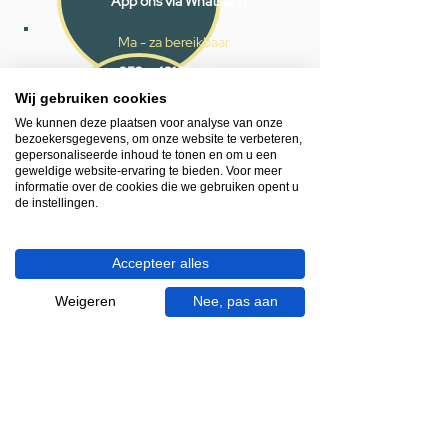
App ons via Whatsapp
Ma - za bereikbaar
053 - 431 74 80
Wij gebruiken cookies
Heb je hulp nodig?
We kunnen deze plaatsen voor analyse van onze
We helpen je graag.
bezoekersgegevens, om onze website te verbeteren,
gepersonaliseerde inhoud te tonen en om u een
Wij zijn op werkdagen telefonisch bereikbaar
geweldige website-ervaring te bieden. Voor meer
van 09.00 tot 18.00 uur, donderdag tot 20.00
informatie over de cookies die we gebruiken opent u
uur en op zaterdagen van 09.00 tot 16.00
de instellingen.
uur.
Accepteer alles
053 - 431 74 80
info@gevelaar.nl
Weigeren
Nee, pas aan
Haaksbergerstraat 201
7513 EM Enschede
KVK:
92090354
BTW: NL865881091B01