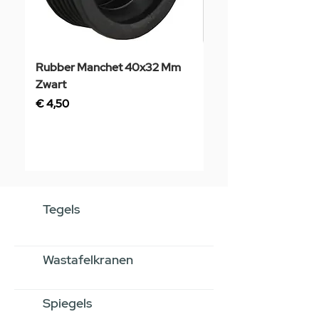
Rubber Manchet 40x32 Mm
Tegelstaal
Zwart
Prijs
€ 3,50
Prijs
€ 4,50
Tegels
Wastafelkranen
Spiegels