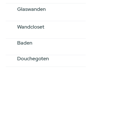
Glaswanden
Wandcloset
Baden
Douchegoten
Stel jouw badkamer
samen via een
videogesprek
Inspiratie gevonden op internet,
maar je weet niet hoe je zelf een