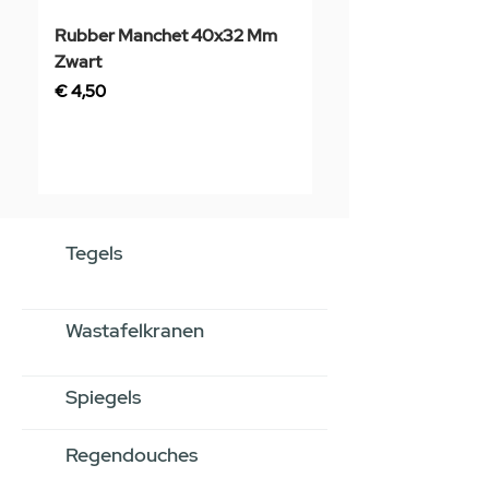
Rubber Manchet 40x32 Mm
Tegelstaal
Zwart
Prijs
€ 3,50
Prijs
€ 4,50
Tegels
Wastafelkranen
Spiegels
Regendouches