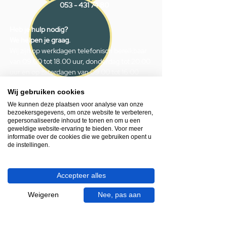
053 - 431 74 80
Heb je hulp nodig?
We helpen je graag.
Wij zijn op werkdagen telefonisch bereikbaar
van 09.00 tot 18.00 uur, donderdag tot 20.00
uur en op zaterdagen van 09.00 tot 16.00
uur.
Wij gebruiken cookies
We kunnen deze plaatsen voor analyse van onze
053 - 431 74 80
bezoekersgegevens, om onze website te verbeteren,
info@gevelaar.nl
gepersonaliseerde inhoud te tonen en om u een
geweldige website-ervaring te bieden. Voor meer
Haaksbergerstraat 201
informatie over de cookies die we gebruiken opent u
7513 EM Enschede
de instellingen.
KVK:
92090354
BTW: NL865881091B01
Accepteer alles
Weigeren
Nee, pas aan
Handige informatie voor jou.
Hoe werkt videocall je badkamer?