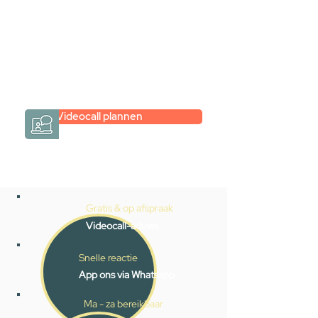
hele badkamer moet samenstellen?
Een videogesprek met Gevelaar is
eenvoudig en verrassend
persoonlijk.
→
Hoe werkt het?
Videocall plannen
Gratis & op afspraak
Videocall-advies
Snelle reactie
App ons via Whatsapp
Ma - za bereikbaar