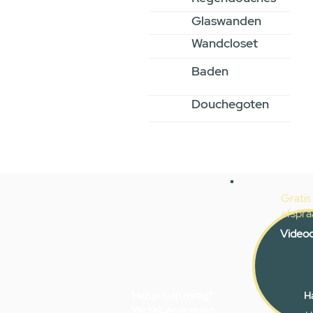
Glaswanden
Wandcloset
Baden
Douchegoten
Gratis
afspra
Videoc
Heb je hulp nodig?
Ha
We helpen je graag.