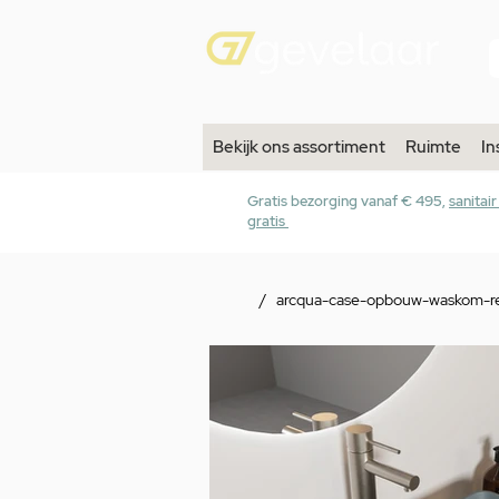
Bekijk ons assortiment
Ruimte
In
Gratis bezorging vanaf € 495,
sanitai
gratis
/
arcqua-case-opbouw-waskom-re