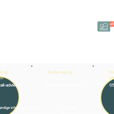
hele badkamer moet samenstellen? Een video
Gevelaar is eenvoudig en verrassend persoonlij
Videocall
→
Hoe werkt het?
Ma
 & op
Snelle reactie
be
ak
all-advies
App ons via Whatsapp
05
ndige informatie voor jou.
Inspiratie