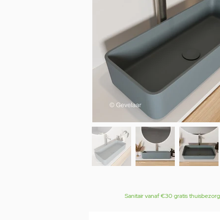
Sanitair vanaf €30 gratis thuisbezor