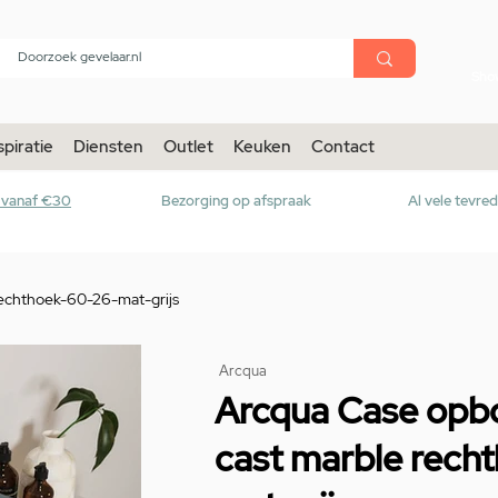
menu
Sho
spiratie
Diensten
Outlet
Keuken
Contact
r vanaf €30
Bezorging op afspraak
Al vele tevre
chthoek-60-26-mat-grijs
Arcqua
Arcqua Case op
cast marble rech