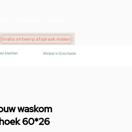
wroom
Maak afspraak
Winkelwagen
Gratis ontwerp afspraak maken
den klanten
Winkel in Enschede
bouw waskom
thoek 60*26