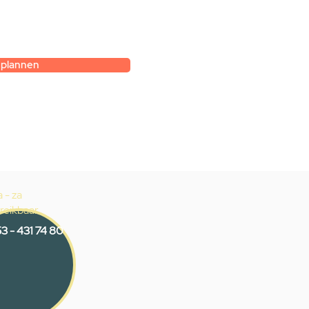
gesprek met
k.
 plannen
 - za
reikbaar
3 - 431 74 80