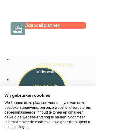
persoonlijk.
→
Hoe werkt het?
Videocall plannen
Gratis & op afspraak
Videocall-advies
Snelle reactie
App ons via Whatsapp
Wij gebruiken cookies
We kunnen deze plaatsen voor analyse van onze
Ma - za bereikbaar
bezoekersgegevens, om onze website te verbeteren,
gepersonaliseerde inhoud te tonen en om u een
053 - 431 74 80
geweldige website-ervaring te bieden. Voor meer
informatie over de cookies die we gebruiken opent u
de instellingen.
Heb je hulp nodig?
We helpen je graag.