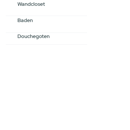
Wandcloset
Baden
Douchegoten
Stel jouw badkamer
samen via een
videogesprek
Inspiratie gevonden op internet,
maar je weet niet hoe je zelf een
hele badkamer moet samenstellen?
Een videogesprek met Gevelaar is
eenvoudig en verrassend