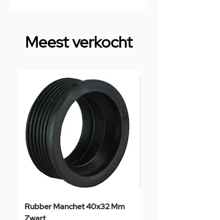
Meest verkocht
Rubber Manchet 40x32 Mm
Tegelstaal
Zwart
Prijs
€ 3,50