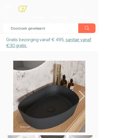
menu
Showroom
Maak afspraak
Winkelwagen
Gratis bezorging vanaf € 495,
sanitair vanaf
€30 gratis