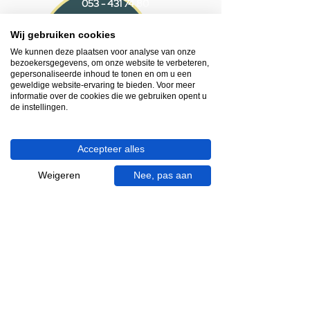
053 - 431 74 80
Wij gebruiken cookies
Heb je hulp nodig?
We helpen je graag.
We kunnen deze plaatsen voor analyse van onze
bezoekersgegevens, om onze website te verbeteren,
Wij zijn op werkdagen telefonisch bereikbaar
gepersonaliseerde inhoud te tonen en om u een
van 09.00 tot 18.00 uur, donderdag tot 20.00
geweldige website-ervaring te bieden. Voor meer
uur en op zaterdagen van 09.00 tot 16.00
informatie over de cookies die we gebruiken opent u
de instellingen.
uur.
053 - 431 74 80
Accepteer alles
info@gevelaar.nl
Weigeren
Nee, pas aan
Haaksbergerstraat 201
7513 EM Enschede
KVK:
92090354
BTW: NL865881091B01
Handige informatie voor jou.
Hoe werkt videocall je badkamer?