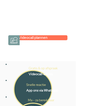
Een videogesprek met Gevelaar is
eenvoudig en verrassend
persoonlijk.
→
Hoe werkt het?
Videocall plannen
Gratis & op afspraak
Videocall-advies
Snelle reactie
App ons via Whatsapp
Ma - za bereikbaar