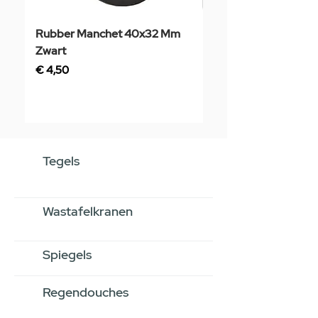
Rubber Manchet 40x32 Mm
Tegelstaal
Zwart
Prijs
€ 3,50
Prijs
€ 4,50
Tegels
Wastafelkranen
Spiegels
Regendouches