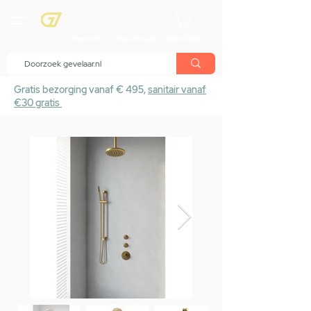
menu
Showroom
Maak afspraak
Winkelwagen
Gratis bezorging vanaf € 495,
sanitair vanaf
€30 gratis