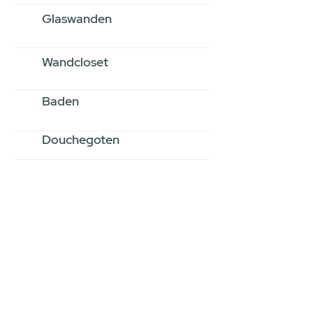
Glaswanden
Wandcloset
Baden
Douchegoten
Stel jouw badkamer
samen via een
videogesprek
Inspiratie gevonden op internet,
maar je weet niet hoe je zelf een
hele badkamer moet samenstellen?