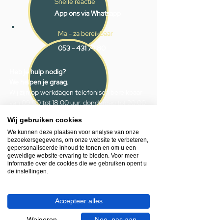
Snelle reactie
App ons via Whatsapp
Ma - za bereikbaar
053 - 431 74 80
Heb je hulp nodig?
We helpen je graag.
Wij zijn op werkdagen telefonisch bereikbaar
van 09.00 tot 18.00 uur, donderdag tot 20.00
uur en op zaterdagen van 09.00 tot 16.00
Wij gebruiken cookies
uur.
We kunnen deze plaatsen voor analyse van onze
bezoekersgegevens, om onze website te verbeteren,
053 - 431 74 80
gepersonaliseerde inhoud te tonen en om u een
geweldige website-ervaring te bieden. Voor meer
info@gevelaar.nl
informatie over de cookies die we gebruiken opent u
Haaksbergerstraat 201
de instellingen.
7513 EM Enschede
KVK:
92090354
Accepteer alles
BTW: NL865881091B01
Weigeren
Nee, pas aan