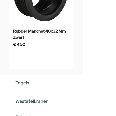
Rubber Manchet 40x32 Mm
Tegelstaal
Zwart
Prijs
€ 3,50
Prijs
€ 4,50
Tegels
Wastafelkranen