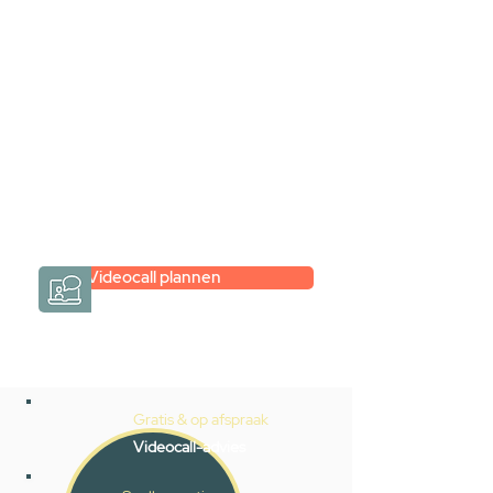
videogesprek
Inspiratie gevonden op internet,
maar je weet niet hoe je zelf een
hele badkamer moet samenstellen?
Een videogesprek met Gevelaar is
eenvoudig en verrassend
persoonlijk.
→
Hoe werkt het?
Videocall plannen
Gratis & op afspraak
Videocall-advies