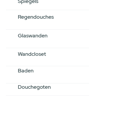
Spiegels
Regendouches
Glaswanden
Wandcloset
Baden
Douchegoten
Stel jouw badkamer
samen via een