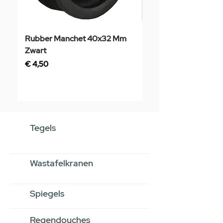
Rubber Manchet 40x32 Mm
Tegelstaal
Zwart
Prijs
€ 3,50
Prijs
€ 4,50
Tegels
Wastafelkranen
Spiegels
Regendouches