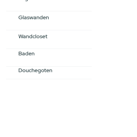
Glaswanden
Wandcloset
Baden
Douchegoten
Stel jouw badkamer
samen via een
videogesprek
Inspiratie gevonden op internet,