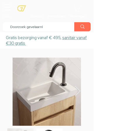
menu
Showroom
Maak afspraak
Winkelwagen
Gratis bezorging vanaf € 495,
sanitair vanaf
€30 gratis