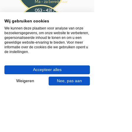
Ma - za bereikbaar
053 - 431 74 80
Wij gebruiken cookies
Heb je hulp nodig?
We kunnen deze plaatsen voor analyse van onze
We helpen je graag.
bezoekersgegevens, om onze website te verbeteren,
Wij zijn op werkdagen telefonisch bereikbaar
gepersonaliseerde inhoud te tonen en om u een
van 09.00 tot 18.00 uur, donderdag tot 20.00
geweldige website-ervaring te bieden. Voor meer
informatie over de cookies die we gebruiken opent u
uur en op zaterdagen van 09.00 tot 16.00
de instellingen.
uur.
053 - 431 74 80
Accepteer alles
info@gevelaar.nl
Weigeren
Nee, pas aan
Haaksbergerstraat 201
7513 EM Enschede
KVK:
92090354
BTW: NL865881091B01
Handige informatie voor jou.