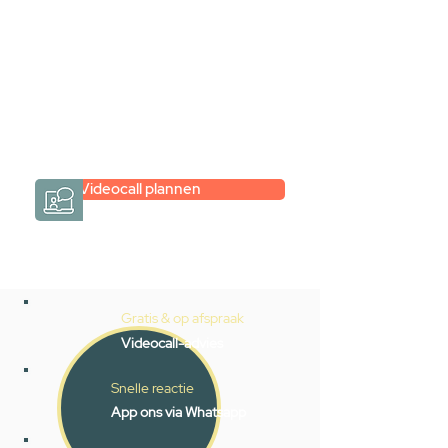
maar je weet niet hoe je zelf een
hele badkamer moet samenstellen?
Een videogesprek met Gevelaar is
eenvoudig en verrassend
persoonlijk.
→
Hoe werkt het?
Videocall plannen
Gratis & op afspraak
Videocall-advies
Snelle reactie
App ons via Whatsapp