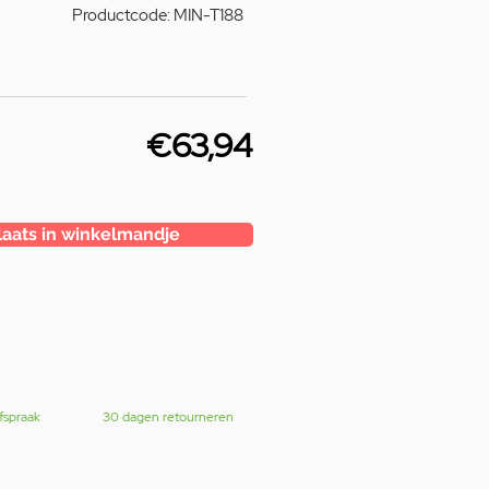
Productcode: MIN-T188
€63,94
laats in winkelmandje
fspraak
30 dagen retourneren