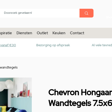
menu
Sho
spiratie
Diensten
Outlet
Keuken
Contact
r vanaf €30
Bezorging op afspraak
Al vele tevre
-wandtegels
Chevron Hongaars
Wandtegels 7.5x