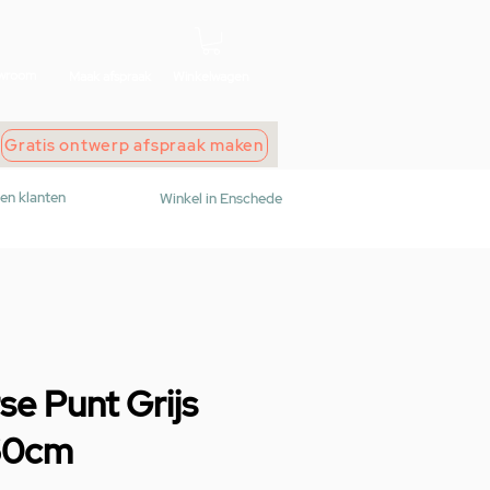
wroom
Maak afspraak
Winkelwagen
Gratis ontwerp afspraak maken
den klanten
Winkel in Enschede
e Punt Grijs
60cm