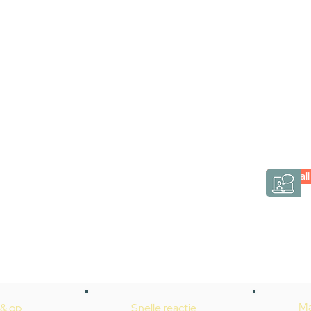
Stel jouw badkamer
via een videogespre
Inspiratie gevonden op internet, maar je weet ni
hele badkamer moet samenstellen? Een video
Gevelaar is eenvoudig en verrassend persoonlij
Videocall
→
Hoe werkt het?
Ma
 & op
Snelle reactie