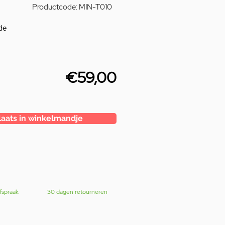
Productcode: MIN-T010
de
€59,00
laats in winkelmandje
fspraak
30 dagen retourneren