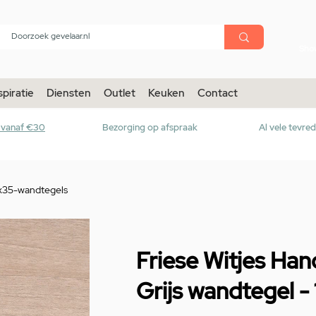
menu
Sho
spiratie
Diensten
Outlet
Keuken
Contact
r vanaf €30
Bezorging op afspraak
Al vele tevre
x35-wandtegels
Friese Witjes Ha
Grijs wandtegel 