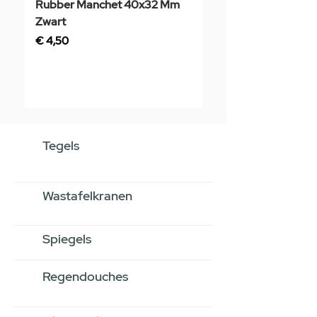
Rubber Manchet 40x32 Mm
Tegelstaal
Zwart
Prijs
€ 3,50
Prijs
€ 4,50
Tegels
Wastafelkranen
Spiegels
Regendouches