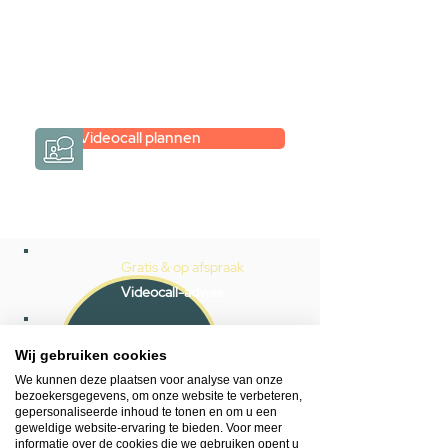
Een videogesprek met Gevelaar is
eenvoudig en verrassend
persoonlijk.
→
Hoe werkt het?
Videocall plannen
Gratis & op afspraak
Videocall-advies
Snelle reactie
Wij gebruiken cookies
App ons via Whatsapp
We kunnen deze plaatsen voor analyse van onze
bezoekersgegevens, om onze website te verbeteren,
Ma - za bereikbaar
gepersonaliseerde inhoud te tonen en om u een
geweldige website-ervaring te bieden. Voor meer
053 - 431 74 80
informatie over de cookies die we gebruiken opent u