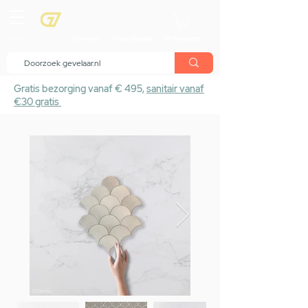
menu
Showroom
Maak afspraak
Winkelwagen
Gratis bezorging vanaf € 495,
sanitair vanaf
€30 gratis