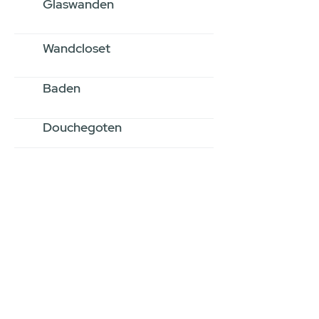
Glaswanden
Wandcloset
Baden
Douchegoten
Stel jouw badkamer
samen via een
videogesprek
Inspiratie gevonden op internet,
maar je weet niet hoe je zelf een
hele badkamer moet samenstellen?