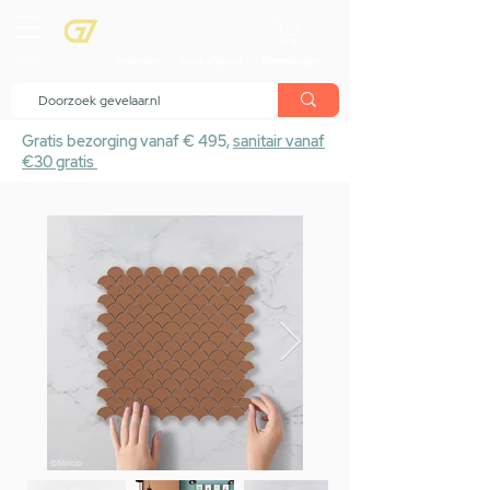
menu
Showroom
Maak afspraak
Winkelwagen
Gratis bezorging vanaf € 495,
sanitair vanaf
€30 gratis