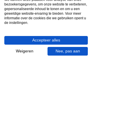
App ons via Whatsapp
bezoekersgegevens, om onze website te verbeteren,
gepersonaliseerde inhoud te tonen en om u een
Ma - za bereikbaar
geweldige website-ervaring te bieden. Voor meer
informatie over de cookies die we gebruiken opent u
053 - 431 74 80
de instellingen.
Heb je hulp nodig?
Accepteer alles
We helpen je graag.
Wij zijn op werkdagen telefonisch bereikbaar
Weigeren
Nee, pas aan
van 09.00 tot 18.00 uur, donderdag tot 20.00
uur en op zaterdagen van 09.00 tot 16.00
uur.
053 - 431 74 80
info@gevelaar.nl
Haaksbergerstraat 201
7513 EM Enschede
KVK:
92090354
BTW: NL865881091B01