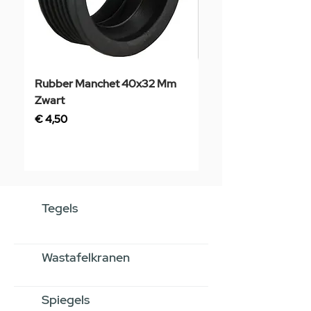
Rubber Manchet 40x32 Mm
Tegelstaal
Zwart
Prijs
€ 3,50
Prijs
€ 4,50
Tegels
Wastafelkranen
Spiegels