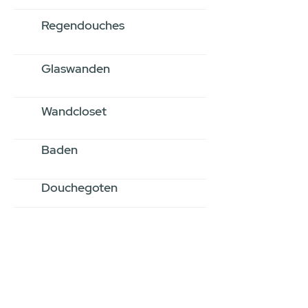
Regendouches
Glaswanden
Wandcloset
Baden
Douchegoten
Stel jouw badkamer
samen via een
videogesprek