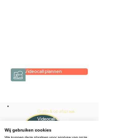
Inspiratie gevonden op internet,
maar je weet niet hoe je zelf een
hele badkamer moet samenstellen?
Een videogesprek met Gevelaar is
eenvoudig en verrassend
persoonlijk.
→
Hoe werkt het?
Videocall plannen
Gratis & op afspraak
Videocall-advies
Wij gebruiken cookies
Snelle reactie
We kunnen deze plaatsen voor analyse van onze