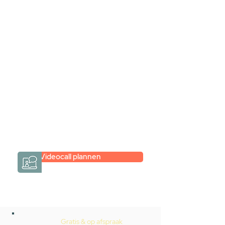
samen via een
videogesprek
Inspiratie gevonden op internet,
maar je weet niet hoe je zelf een
hele badkamer moet samenstellen?
Een videogesprek met Gevelaar is
eenvoudig en verrassend
persoonlijk.
→
Hoe werkt het?
Videocall plannen
Gratis & op afspraak