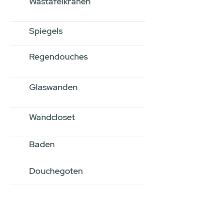
Wastafelkranen
Spiegels
Regendouches
Glaswanden
Wandcloset
Baden
Douchegoten
Stel jouw badkamer