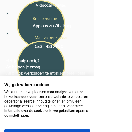
Videocall-advies
Snelle reactie
App ons via Whatsapp
Ma - za bereikbaar
053 - 431 74 80
Heb je hulp nodig?
We helpen je graag.
Wij zijn op werkdagen telefonisch bereikbaar
van 09.00 tot 18.00 uur, donderdag tot 20.00
Wij gebruiken cookies
uur en op zaterdagen van 09.00 tot 16.00
uur.
We kunnen deze plaatsen voor analyse van onze
bezoekersgegevens, om onze website te verbeteren,
gepersonaliseerde inhoud te tonen en om u een
053 - 431 74 80
geweldige website-ervaring te bieden. Voor meer
informatie over de cookies die we gebruiken opent u
info@gevelaar.nl
de instellingen.
Haaksbergerstraat 201
7513 EM Enschede