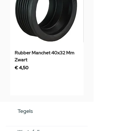
Rubber Manchet 40x32 Mm
Tegelstaal
Zwart
Prijs
€ 3,50
Prijs
€ 4,50
Tegels