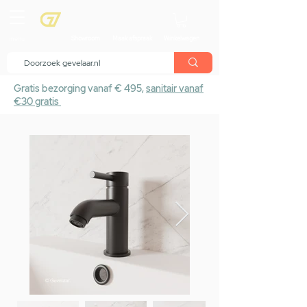
menu
Showroom
Maak afspraak
Winkelwagen
Gratis bezorging vanaf € 495,
sanitair vanaf
€30 gratis