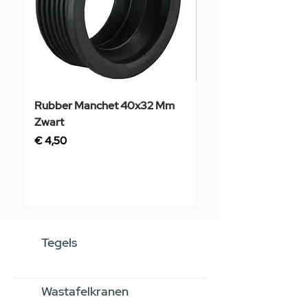
Rubber Manchet 40x32 Mm
Tegelstaal
Zwart
Prijs
€ 3,50
Prijs
€ 4,50
Tegels
Wastafelkranen