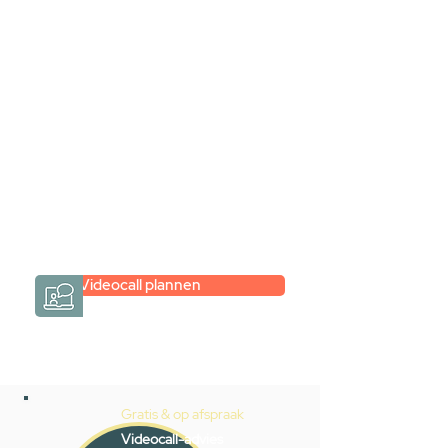
samen via een
videogesprek
Inspiratie gevonden op internet,
maar je weet niet hoe je zelf een
hele badkamer moet samenstellen?
Een videogesprek met Gevelaar is
eenvoudig en verrassend
persoonlijk.
→
Hoe werkt het?
Videocall plannen
Gratis & op afspraak
Videocall-advies