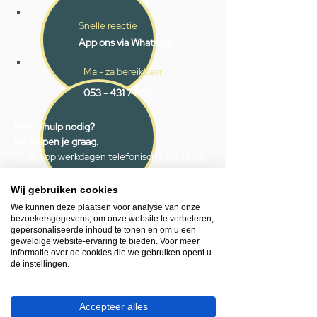
Snelle reactie
App ons via Whatsapp
Ma - za bereikbaar
053 - 431 74 80
Heb je hulp nodig?
We helpen je graag.
Wij zijn op werkdagen telefonisch bereikbaar
van 09.00 tot 18.00 uur, donderdag tot 20.00
uur en op zaterdagen van 09.00 tot 16.00
Wij gebruiken cookies
uur.
We kunnen deze plaatsen voor analyse van onze
bezoekersgegevens, om onze website te verbeteren,
gepersonaliseerde inhoud te tonen en om u een
053 - 431 74 80
geweldige website-ervaring te bieden. Voor meer
info@gevelaar.nl
informatie over de cookies die we gebruiken opent u
de instellingen.
Haaksbergerstraat 201
7513 EM Enschede
KVK:
92090354
Accepteer alles