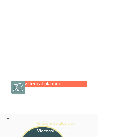
videogesprek
Inspiratie gevonden op internet,
maar je weet niet hoe je zelf een
hele badkamer moet samenstellen?
Een videogesprek met Gevelaar is
eenvoudig en verrassend
persoonlijk.
→
Hoe werkt het?
Videocall plannen
Gratis & op afspraak
Videocall-advies