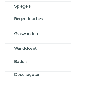
Spiegels
Regendouches
Glaswanden
Wandcloset
Baden
Douchegoten
Stel jouw badkamer
samen via een