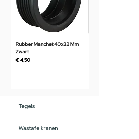
Rubber Manchet 40x32 Mm
Tegelstaal
Zwart
Prijs
€ 3,50
Prijs
€ 4,50
Tegels
Wastafelkranen