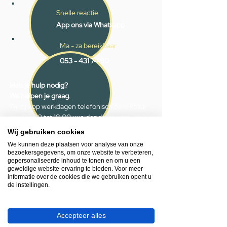
Snelle reactie
App ons via Whatsapp
Ma - za bereikbaar
053 - 431 74 80
Heb je hulp nodig?
We helpen je graag.
Wij zijn op werkdagen telefonisch bereikbaar
van 09.00 tot 18.00 uur, donderdag tot 20.00
uur en op zaterdagen van 09.00 tot 16.00
Wij gebruiken cookies
uur.
We kunnen deze plaatsen voor analyse van onze
bezoekersgegevens, om onze website te verbeteren,
gepersonaliseerde inhoud te tonen en om u een
053 - 431 74 80
geweldige website-ervaring te bieden. Voor meer
info@gevelaar.nl
informatie over de cookies die we gebruiken opent u
de instellingen.
Haaksbergerstraat 201
7513 EM Enschede
KVK:
92090354
Accepteer alles
BTW: NL865881091B01