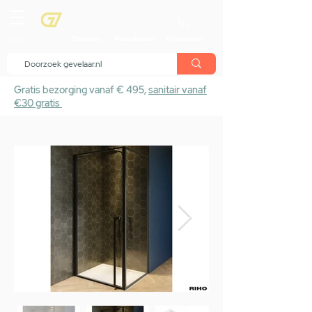
menu
Showroom
Maak afspraak
Winkelwagen
Gratis bezorging vanaf € 495,
sanitair vanaf
€30 gratis