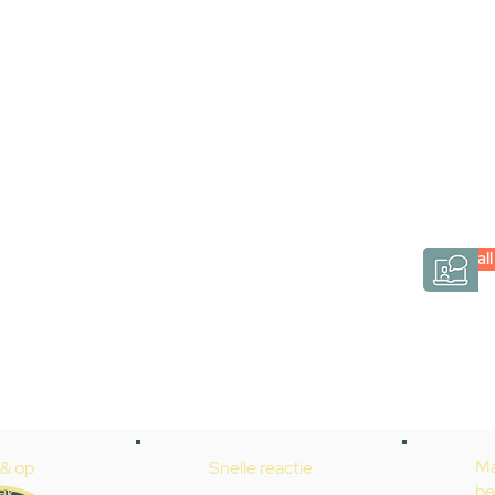
Stel jouw badkamer
via een videogespre
Inspiratie gevonden op internet, maar je weet ni
hele badkamer moet samenstellen? Een video
Gevelaar is eenvoudig en verrassend persoonlij
Videocall
→
Hoe werkt het?
Ma
 & op
Snelle reactie
be
ak