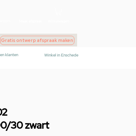
wroom
Maak afspraak
Winkelwagen
Gratis ontwerp afspraak maken
den klanten
Winkel in Enschede
02
00/30 zwart