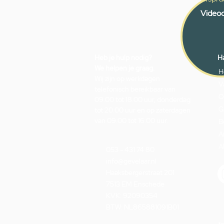
Videoc
Heb je hulp nodig?
Ha
We helpen je graag.
H
Wij zijn op werkdagen
V
telefonisch bereikbaar van
O
09.00 tot 18.00 uur, donderdag
G
tot 20.00 uur en op zaterdagen
van 09.00 tot 16.00 uur.
B
A
A
053 - 431 74 80
info@gevelaar.nl
Haaksbergerstraat 201
7513 EM Enschede
KVK: 92090354
BTW: NL865881091B01