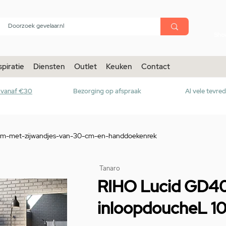
menu
Sho
spiratie
Diensten
Outlet
Keuken
Contact
r vanaf €30
Bezorging op afspraak
Al vele tevre
-cm-met-zijwandjes-van-30-cm-en-handdoekenrek
Tanaro
RIHO Lucid GD4
inloopdoucheL 1