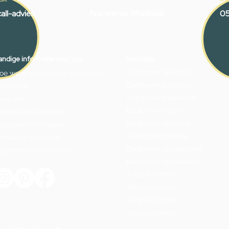
all-advies
App ons via Whatsapp
05
ndige informatie voor jou.
Inspiratie
Badkamer specialist
oe werkt videocall je badkamer?
Badkamer inrichten
acatures
Complete badkamer
ver ons
Badkamer kopen
arantie en klachten
Badkamer op maat
ezorgen en afhalen
Badkamer indeling
nnuleren en retour
Badkamer plattegrond
lgemene voorwaarden
Badkamer verbouwen
Toilet inrichten
Toilet renovatie
Visgraat tegels
Terrazzo tegels