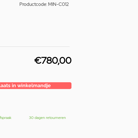
Productcode: MIN-C012
€780,00
laats in winkelmandje
fspraak
30 dagen retourneren