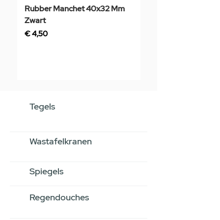
Rubber Manchet 40x32 Mm
Tegelstaal
Zwart
Prijs
€ 3,50
Prijs
€ 4,50
Tegels
Wastafelkranen
Spiegels
Regendouches