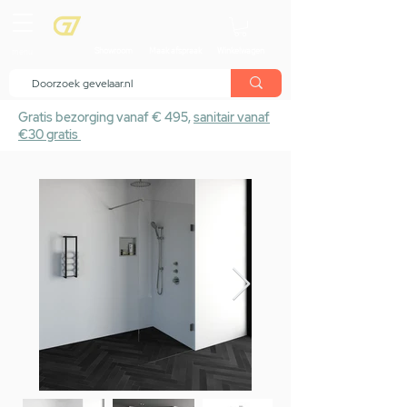
menu
Showroom
Maak afspraak
Winkelwagen
Gratis bezorging vanaf € 495,
sanitair vanaf
€30 gratis