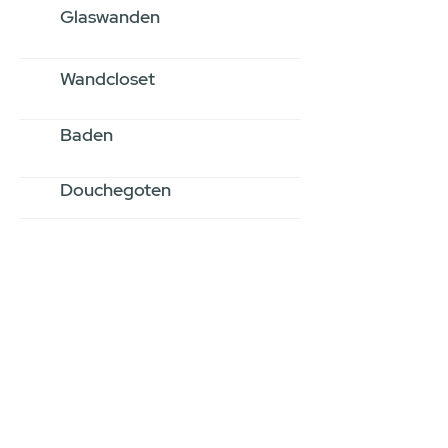
Glaswanden
Wandcloset
Baden
Douchegoten
Stel jouw badkamer
samen via een
videogesprek
Inspiratie gevonden op internet,
maar je weet niet hoe je zelf een
hele badkamer moet samenstellen?