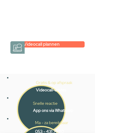
Een videogesprek met Gevelaar is
eenvoudig en verrassend
persoonlijk.
→
Hoe werkt het?
Videocall plannen
Gratis & op afspraak
Videocall-advies
Snelle reactie
App ons via Whatsapp
Ma - za bereikbaar
053 - 431 74 80