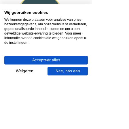
Heb je hulp nodig?
Wij gebruiken cookies
We helpen je graag.
We kunnen deze plaatsen voor analyse van onze
Wij zijn op werkdagen telefonisch bereikbaar
bezoekersgegevens, om onze website te verbeteren,
gepersonaliseerde inhoud te tonen en om u een
van 09.00 tot 18.00 uur, donderdag tot 20.00
geweldige website-ervaring te bieden. Voor meer
uur en op zaterdagen van 09.00 tot 16.00
informatie over de cookies die we gebruiken opent u
uur.
de instellingen.
053 - 431 74 80
Accepteer alles
info@gevelaar.nl
Haaksbergerstraat 201
Weigeren
Nee, pas aan
7513 EM Enschede
KVK:
92090354
BTW: NL865881091B01
Handige informatie voor jou.
Hoe werkt videocall je badkamer?
Vacatures