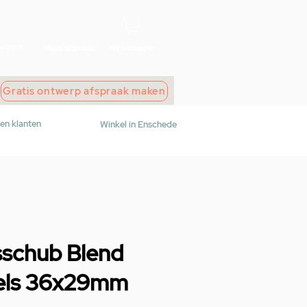
wroom
Maak afspraak
Winkelwagen
Gratis ontwerp afspraak maken
den klanten
Winkel in Enschede
sschub Blend
gels 36x29mm