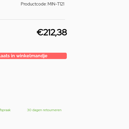
Productcode: MIN-T121
€212,38
laats in winkelmandje
fspraak
30 dagen retourneren