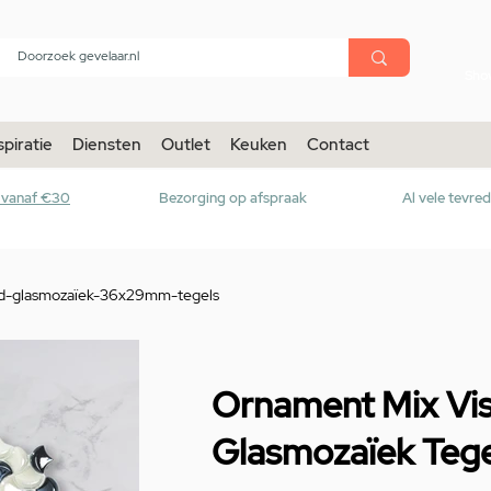
menu
Sho
spiratie
Diensten
Outlet
Keuken
Contact
r vanaf €30
Bezorging op afspraak
Al vele tevre
nd-glasmozaïek-36x29mm-tegels
Ornament Mix Vi
Glasmozaïek Te