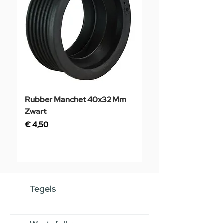
Rubber Manchet 40x32 Mm
Tegelstaal
Zwart
Prijs
€ 3,50
Prijs
€ 4,50
Tegels