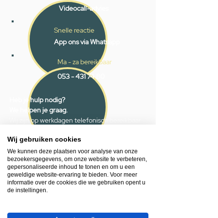
Videocall-advies
Snelle reactie
App ons via Whatsapp
Ma - za bereikbaar
053 - 431 74 80
Heb je hulp nodig?
We helpen je graag.
Wij zijn op werkdagen telefonisch bereikbaar
van 09.00 tot 18.00 uur, donderdag tot 20.00
Wij gebruiken cookies
uur en op zaterdagen van 09.00 tot 16.00
uur.
We kunnen deze plaatsen voor analyse van onze
bezoekersgegevens, om onze website te verbeteren,
gepersonaliseerde inhoud te tonen en om u een
053 - 431 74 80
geweldige website-ervaring te bieden. Voor meer
informatie over de cookies die we gebruiken opent u
info@gevelaar.nl
de instellingen.
Haaksbergerstraat 201
7513 EM Enschede