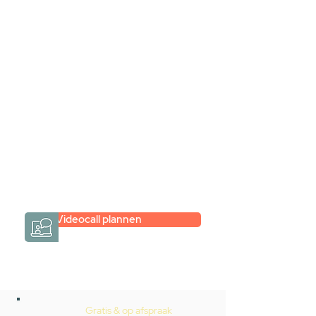
samen via een
videogesprek
Inspiratie gevonden op internet,
maar je weet niet hoe je zelf een
hele badkamer moet samenstellen?
Een videogesprek met Gevelaar is
eenvoudig en verrassend
persoonlijk.
→
Hoe werkt het?
Videocall plannen
Gratis & op afspraak