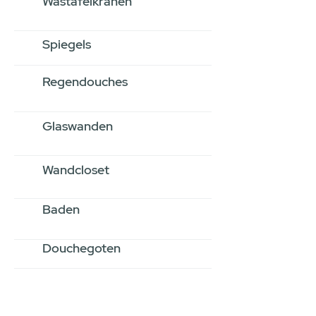
Wastafelkranen
Spiegels
Regendouches
Glaswanden
Wandcloset
Baden
Douchegoten
Stel jouw badkamer