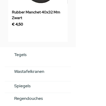
Rubber Manchet 40x32 Mm
Tegelstaal
Zwart
Prijs
€ 3,50
Prijs
€ 4,50
Tegels
Wastafelkranen
Spiegels
Regendouches