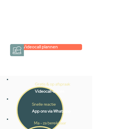
hele badkamer moet samenstellen?
Een videogesprek met Gevelaar is
eenvoudig en verrassend
persoonlijk.
→
Hoe werkt het?
Videocall plannen
Gratis & op afspraak
Videocall-advies
Snelle reactie
App ons via Whatsapp
Ma - za bereikbaar