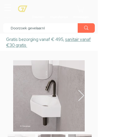
menu
Showroom
Maak afspraak
Winkelwagen
Gratis bezorging vanaf € 495,
sanitair vanaf
€30 gratis