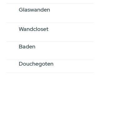
Glaswanden
Wandcloset
Baden
Douchegoten
Stel jouw badkamer
samen via een
videogesprek
Inspiratie gevonden op internet,
maar je weet niet hoe je zelf een