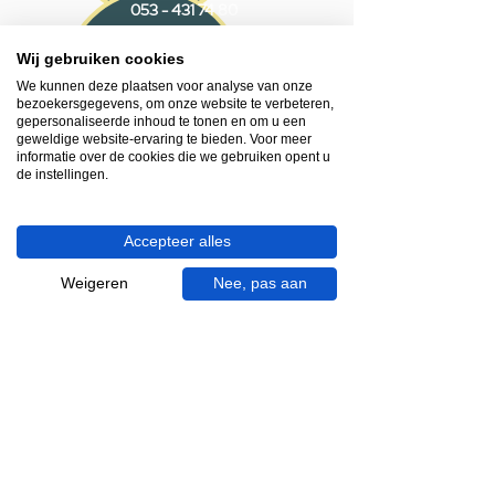
053 - 431 74 80
Wij gebruiken cookies
Heb je hulp nodig?
We helpen je graag.
We kunnen deze plaatsen voor analyse van onze
bezoekersgegevens, om onze website te verbeteren,
Wij zijn op werkdagen telefonisch bereikbaar
gepersonaliseerde inhoud te tonen en om u een
van 09.00 tot 18.00 uur, donderdag tot 20.00
geweldige website-ervaring te bieden. Voor meer
uur en op zaterdagen van 09.00 tot 16.00
informatie over de cookies die we gebruiken opent u
de instellingen.
uur.
053 - 431 74 80
Accepteer alles
info@gevelaar.nl
Weigeren
Nee, pas aan
Haaksbergerstraat 201
7513 EM Enschede
KVK:
92090354
BTW: NL865881091B01
Handige informatie voor jou.
Hoe werkt videocall je badkamer?