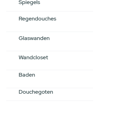
Spiegels
Regendouches
Glaswanden
Wandcloset
Baden
Douchegoten
Stel jouw badkamer
samen via een