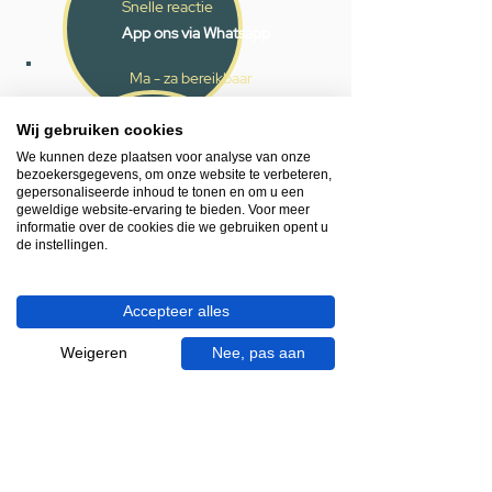
Snelle reactie
App ons via Whatsapp
Ma - za bereikbaar
053 - 431 74 80
Wij gebruiken cookies
We kunnen deze plaatsen voor analyse van onze
Heb je hulp nodig?
bezoekersgegevens, om onze website te verbeteren,
We helpen je graag.
gepersonaliseerde inhoud te tonen en om u een
Wij zijn op werkdagen telefonisch bereikbaar
geweldige website-ervaring te bieden. Voor meer
informatie over de cookies die we gebruiken opent u
van 09.00 tot 18.00 uur, donderdag tot 20.00
de instellingen.
uur en op zaterdagen van 09.00 tot 16.00
uur.
Accepteer alles
053 - 431 74 80
Weigeren
Nee, pas aan
info@gevelaar.nl
Haaksbergerstraat 201
7513 EM Enschede
KVK:
92090354
BTW: NL865881091B01