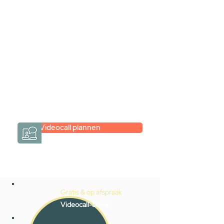
videogesprek
Inspiratie gevonden op internet,
maar je weet niet hoe je zelf een
hele badkamer moet samenstellen?
Een videogesprek met Gevelaar is
eenvoudig en verrassend
persoonlijk.
→
Hoe werkt het?
Videocall plannen
Gratis & op afspraak
Videocall-advies