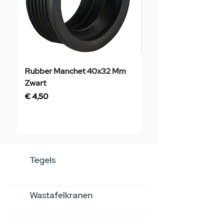
Rubber Manchet 40x32 Mm
Tegelstaal
Zwart
Prijs
€ 3,50
Prijs
€ 4,50
Tegels
Wastafelkranen