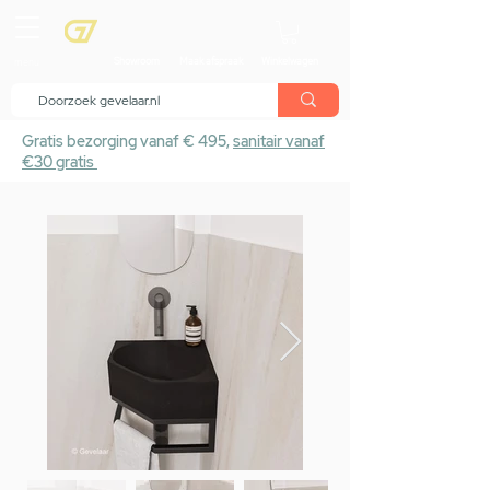
menu
Showroom
Maak afspraak
Winkelwagen
Gratis bezorging vanaf € 495,
sanitair vanaf
€30 gratis