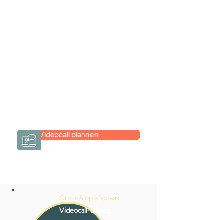
videogesprek
Inspiratie gevonden op internet,
maar je weet niet hoe je zelf een
hele badkamer moet samenstellen?
Een videogesprek met Gevelaar is
eenvoudig en verrassend
persoonlijk.
→
Hoe werkt het?
Videocall plannen
Gratis & op afspraak
Videocall-advies