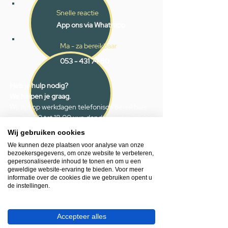
Snelle reactie
App ons via Whatsapp
Ma - za bereikbaar
053 - 431 74 80
Heb je hulp nodig?
We helpen je graag.
Wij zijn op werkdagen telefonisch bereikbaar
van 09.00 tot 18.00 uur, donderdag tot 20.00
uur en op zaterdagen van 09.00 tot 16.00
Wij gebruiken cookies
uur.
We kunnen deze plaatsen voor analyse van onze
bezoekersgegevens, om onze website te verbeteren,
gepersonaliseerde inhoud te tonen en om u een
053 - 431 74 80
geweldige website-ervaring te bieden. Voor meer
info@gevelaar.nl
informatie over de cookies die we gebruiken opent u
de instellingen.
Haaksbergerstraat 201
7513 EM Enschede
KVK:
92090354
Accepteer alles
BTW: NL865881091B01