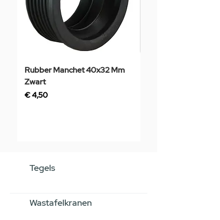
Rubber Manchet 40x32 Mm
Tegelstaal
Zwart
Prijs
€ 3,50
Prijs
€ 4,50
Tegels
Wastafelkranen