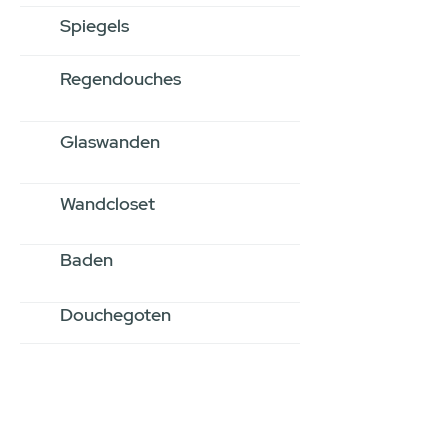
Spiegels
Regendouches
Glaswanden
Wandcloset
Baden
Douchegoten
Stel jouw badkamer
samen via een