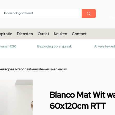
menu
Sho
spiratie
Diensten
Outlet
Keuken
Contact
r vanaf €30
Bezorging op afspraak
Al vele tevre
-europees-fabricaat-eerste-keus-en-a-kw
Blanco Mat Wit w
60x120cm RTT