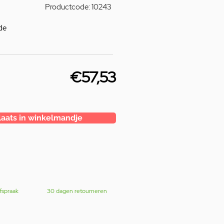
Productcode: 10243
de
€57,53
laats in winkelmandje
fspraak
30 dagen retourneren