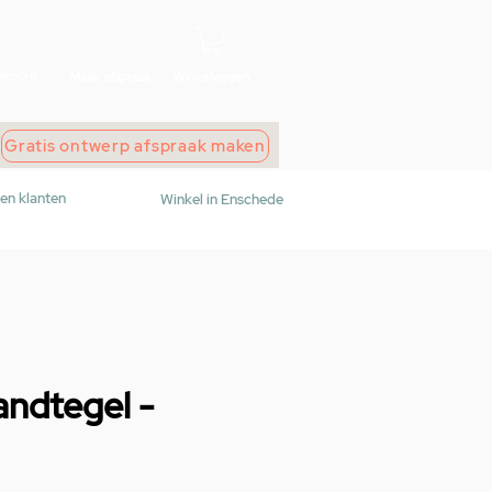
wroom
Maak afspraak
Winkelwagen
Gratis ontwerp afspraak maken
den klanten
Winkel in Enschede
andtegel -