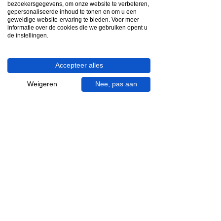
bezoekersgegevens, om onze website te verbeteren,
gepersonaliseerde inhoud te tonen en om u een
Ma - za bereikbaar
geweldige website-ervaring te bieden. Voor meer
informatie over de cookies die we gebruiken opent u
053 - 431 74 80
de instellingen.
Heb je hulp nodig?
Accepteer alles
We helpen je graag.
Wij zijn op werkdagen telefonisch bereikbaar
Weigeren
Nee, pas aan
van 09.00 tot 18.00 uur, donderdag tot 20.00
uur en op zaterdagen van 09.00 tot 16.00
uur.
053 - 431 74 80
info@gevelaar.nl
Haaksbergerstraat 201
7513 EM Enschede
KVK:
92090354
BTW: NL865881091B01