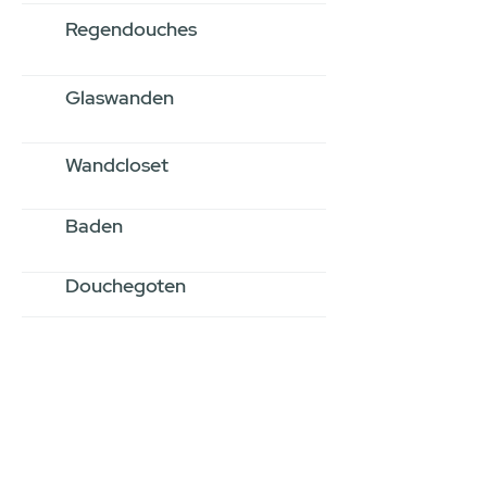
Regendouches
Glaswanden
Wandcloset
Baden
Douchegoten
Stel jouw badkamer
samen via een
videogesprek