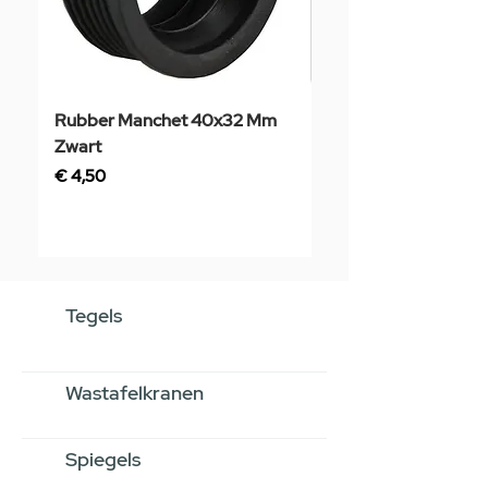
Rubber Manchet 40x32 Mm
Tegelstaal
Zwart
Prijs
€ 3,50
Prijs
€ 4,50
Tegels
Wastafelkranen
Spiegels