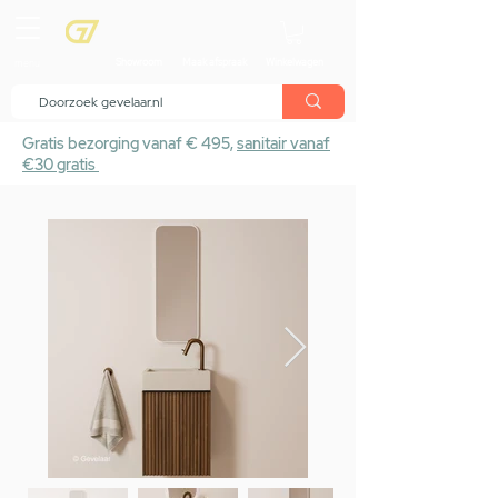
menu
Showroom
Maak afspraak
Winkelwagen
Gratis bezorging vanaf € 495,
sanitair vanaf
€30 gratis