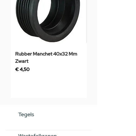
Rubber Manchet 40x32 Mm
Tegelstaal
Zwart
Prijs
€ 3,50
Prijs
€ 4,50
Tegels
Wastafelkranen