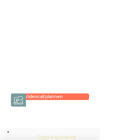
samen via een
videogesprek
Inspiratie gevonden op internet,
maar je weet niet hoe je zelf een
hele badkamer moet samenstellen?
Een videogesprek met Gevelaar is
eenvoudig en verrassend
persoonlijk.
→
Hoe werkt het?
Videocall plannen
Gratis & op afspraak