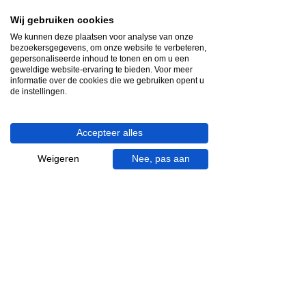
Videocall-advies
Wij gebruiken cookies
We kunnen deze plaatsen voor analyse van onze
Snelle reactie
bezoekersgegevens, om onze website te verbeteren,
App ons via Whatsapp
gepersonaliseerde inhoud te tonen en om u een
geweldige website-ervaring te bieden. Voor meer
informatie over de cookies die we gebruiken opent u
Ma - za bereikbaar
de instellingen.
053 - 431 74 80
Accepteer alles
Heb je hulp nodig?
We helpen je graag.
Weigeren
Nee, pas aan
Wij zijn op werkdagen telefonisch bereikbaar
van 09.00 tot 18.00 uur, donderdag tot 20.00
uur en op zaterdagen van 09.00 tot 16.00
uur.
053 - 431 74 80
info@gevelaar.nl
Haaksbergerstraat 201
7513 EM Enschede