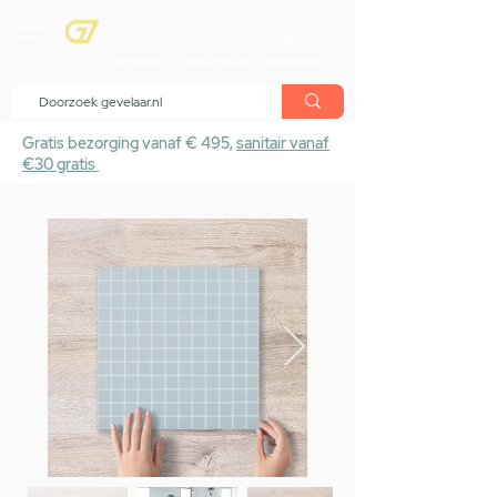
menu
Showroom
Maak afspraak
Winkelwagen
Gratis bezorging vanaf € 495,
sanitair vanaf
€30 gratis