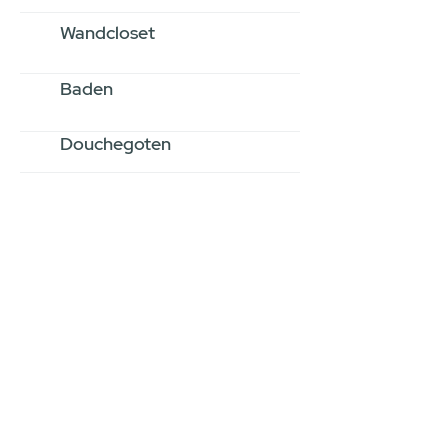
Wandcloset
Baden
Douchegoten
Stel jouw badkamer
samen via een
videogesprek
Inspiratie gevonden op internet,
maar je weet niet hoe je zelf een
hele badkamer moet samenstellen?
Een videogesprek met Gevelaar is
eenvoudig en verrassend