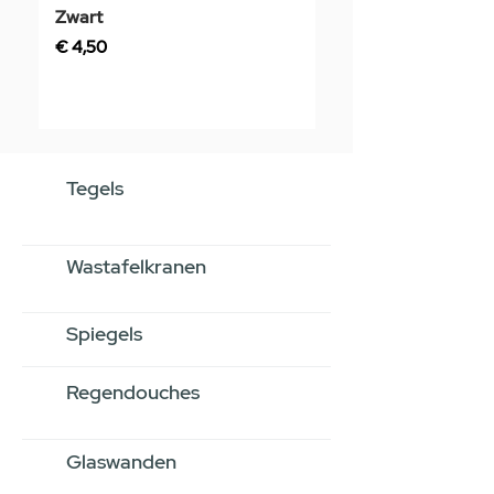
Zwart
Prijs
€ 3,50
Prijs
€ 4,50
Tegels
Wastafelkranen
Spiegels
Regendouches
Glaswanden