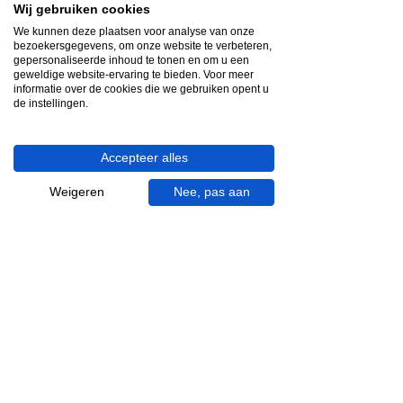
Wij gebruiken cookies
We helpen je graag.
We kunnen deze plaatsen voor analyse van onze
Wij zijn op werkdagen telefonisch bereikbaar
bezoekersgegevens, om onze website te verbeteren,
van 09.00 tot 18.00 uur, donderdag tot 20.00
gepersonaliseerde inhoud te tonen en om u een
uur en op zaterdagen van 09.00 tot 16.00
geweldige website-ervaring te bieden. Voor meer
informatie over de cookies die we gebruiken opent u
uur.
de instellingen.
053 - 431 74 80
info@gevelaar.nl
Accepteer alles
Haaksbergerstraat 201
Weigeren
Nee, pas aan
7513 EM Enschede
KVK:
92090354
BTW: NL865881091B01
Handige informatie voor jou.
Hoe werkt videocall je badkamer?
Vacatures
Over ons