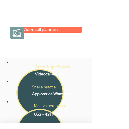
persoonlijk.
→
Hoe werkt het?
Videocall plannen
Gratis & op afspraak
Videocall-advies
Snelle reactie
App ons via Whatsapp
Ma - za bereikbaar
053 - 431 74 80
Heb je hulp nodig?