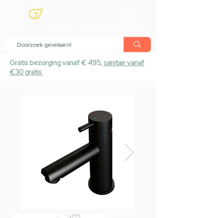
menu
Showroom
Maak afspraak
Winkelwagen
Gratis bezorging vanaf € 495,
sanitair vanaf
€30 gratis