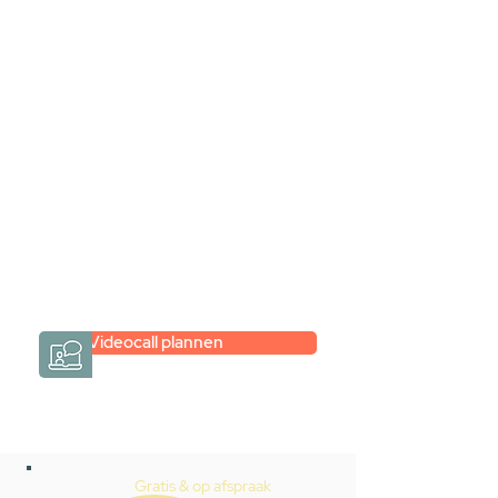
samen via een
videogesprek
Inspiratie gevonden op internet,
maar je weet niet hoe je zelf een
hele badkamer moet samenstellen?
Een videogesprek met Gevelaar is
eenvoudig en verrassend
persoonlijk.
→
Hoe werkt het?
Videocall plannen
Gratis & op afspraak