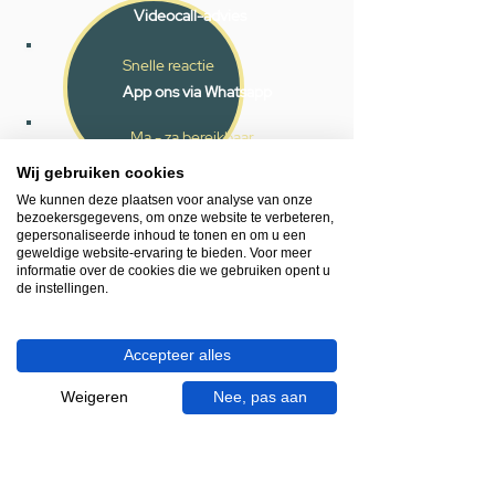
Videocall-advies
Snelle reactie
App ons via Whatsapp
Ma - za bereikbaar
053 - 431 74 80
Wij gebruiken cookies
We kunnen deze plaatsen voor analyse van onze
bezoekersgegevens, om onze website te verbeteren,
Heb je hulp nodig?
gepersonaliseerde inhoud te tonen en om u een
We helpen je graag.
geweldige website-ervaring te bieden. Voor meer
Wij zijn op werkdagen telefonisch bereikbaar
informatie over de cookies die we gebruiken opent u
de instellingen.
van 09.00 tot 18.00 uur, donderdag tot 20.00
uur en op zaterdagen van 09.00 tot 16.00
uur.
Accepteer alles
053 - 431 74 80
Weigeren
Nee, pas aan
info@gevelaar.nl
Haaksbergerstraat 201
7513 EM Enschede