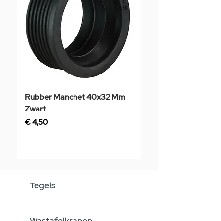
Rubber Manchet 40x32 Mm
Tegelstaal
Zwart
Prijs
€ 3,50
Prijs
€ 4,50
Tegels
Wastafelkranen