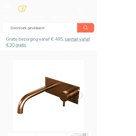
menu
Showroom
Maak afspraak
Winkelwagen
Gratis bezorging vanaf € 495,
sanitair vanaf
€30 gratis