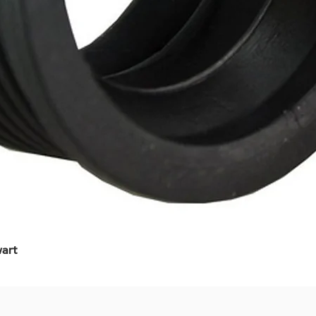
art
Snel overzicht