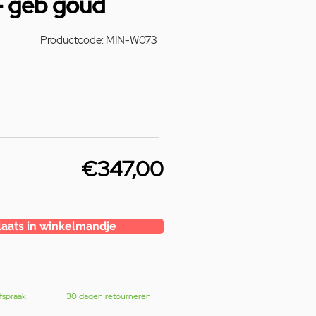
- geb goud
Productcode: MIN-W073
€347,00
laats in winkelmandje
fspraak
30 dagen retourneren