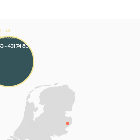
 - za
reikbaar
3 - 431 74 80