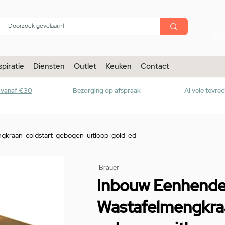
menu
Sho
spiratie
Diensten
Outlet
Keuken
Contact
r vanaf €30
Bezorging op afspraak
Al vele tevre
gkraan-coldstart-gebogen-uitloop-gold-ed
Brauer
Inbouw Eenhende
Wastafelmengkraa