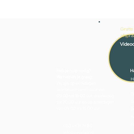
Gratis
afspra
Videoc
Heb je hulp nodig?
Ha
We helpen je graag.
H
Wij zijn op werkdagen
V
telefonisch bereikbaar van
O
09.00 tot 18.00 uur, donderdag
G
tot 20.00 uur en op zaterdagen
van 09.00 tot 16.00 uur.
B
A
A
053 - 431 74 80
info@gevelaar.nl