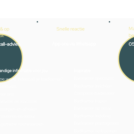
Ma
 & op
Snelle reactie
be
ak
all-advies
App ons via Whatsapp
05
ndige informatie voor jou.
Inspiratie
Badkamer specialist
oe werkt videocall je badkamer?
Badkamer inrichten
acatures
Complete badkamer
ver ons
Badkamer kopen
arantie en klachten
Badkamer op maat
ezorgen en afhalen
Badkamer indeling
nnuleren en retour
Badkamer plattegrond
lgemene voorwaarden
Badkamer verbouwen