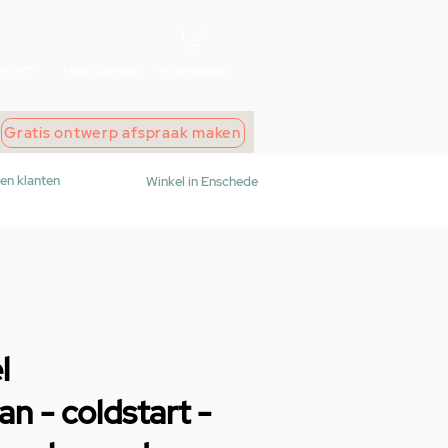
wroom
Maak afspraak
Winkelwagen
Gratis ontwerp afspraak maken
den klanten
Winkel in Enschede
l
n - coldstart -