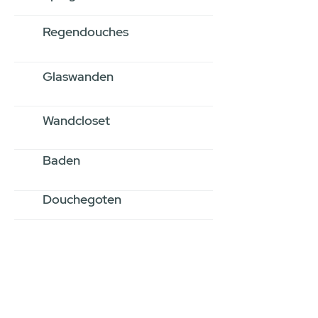
Regendouches
Glaswanden
Wandcloset
Baden
Douchegoten
Stel jouw badkamer
samen via een
videogesprek