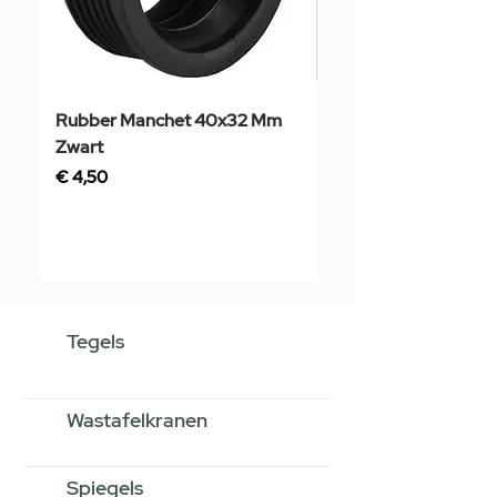
Rubber Manchet 40x32 Mm
Tegelstaal
Zwart
Prijs
€ 3,50
Prijs
€ 4,50
Tegels
Wastafelkranen
Spiegels