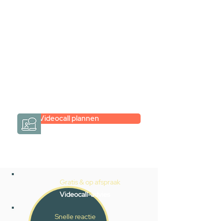
Inspiratie gevonden op internet,
maar je weet niet hoe je zelf een
hele badkamer moet samenstellen?
Een videogesprek met Gevelaar is
eenvoudig en verrassend
persoonlijk.
→
Hoe werkt het?
Videocall plannen
Gratis & op afspraak
Videocall-advies
Snelle reactie