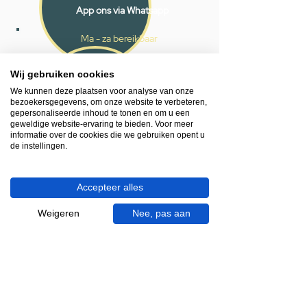
App ons via Whatsapp
Ma - za bereikbaar
053 - 431 74 80
Wij gebruiken cookies
Heb je hulp nodig?
We kunnen deze plaatsen voor analyse van onze
bezoekersgegevens, om onze website te verbeteren,
We helpen je graag.
gepersonaliseerde inhoud te tonen en om u een
Wij zijn op werkdagen telefonisch bereikbaar
geweldige website-ervaring te bieden. Voor meer
van 09.00 tot 18.00 uur, donderdag tot 20.00
informatie over de cookies die we gebruiken opent u
de instellingen.
uur en op zaterdagen van 09.00 tot 16.00
uur.
Accepteer alles
053 - 431 74 80
info@gevelaar.nl
Weigeren
Nee, pas aan
Haaksbergerstraat 201
7513 EM Enschede
KVK:
92090354
BTW: NL865881091B01