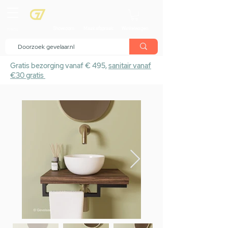
menu
Showroom
Maak afspraak
Winkelwagen
Gratis bezorging vanaf € 495,
sanitair vanaf
€30 gratis