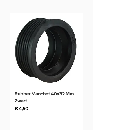
Rubber Manchet 40x32 Mm
Tegelstaal
Zwart
Prijs
€ 3,50
Prijs
€ 4,50