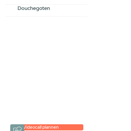
Douchegoten
Stel jouw badkamer
samen via een
videogesprek
Inspiratie gevonden op internet,
maar je weet niet hoe je zelf een
hele badkamer moet samenstellen?
Een videogesprek met Gevelaar is
eenvoudig en verrassend
persoonlijk.
→
Hoe werkt het?
Videocall plannen