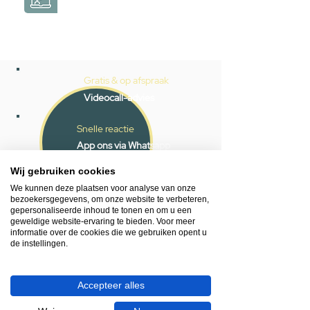
Gratis & op afspraak
Videocall-advies
Snelle reactie
App ons via Whatsapp
Wij gebruiken cookies
Ma - za bereikbaar
We kunnen deze plaatsen voor analyse van onze
053 - 431 74 80
bezoekersgegevens, om onze website te verbeteren,
gepersonaliseerde inhoud te tonen en om u een
geweldige website-ervaring te bieden. Voor meer
Heb je hulp nodig?
informatie over de cookies die we gebruiken opent u
We helpen je graag.
de instellingen.
Wij zijn op werkdagen telefonisch bereikbaar
van 09.00 tot 18.00 uur, donderdag tot 20.00
uur en op zaterdagen van 09.00 tot 16.00
Accepteer alles
uur.