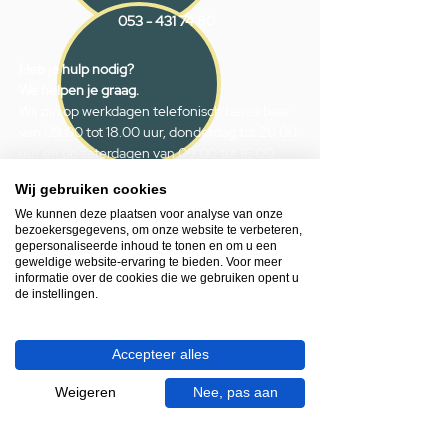
053 - 431 74 80
Heb je hulp nodig?
We helpen je graag.
Wij zijn op werkdagen telefonisch bereikbaar
van 09.00 tot 18.00 uur, donderdag tot 20.00
uur en op zaterdagen van 09.00 tot 16.00
uur.
Wij gebruiken cookies
We kunnen deze plaatsen voor analyse van onze
053 - 431 74 80
bezoekersgegevens, om onze website te verbeteren,
info@gevelaar.nl
gepersonaliseerde inhoud te tonen en om u een
geweldige website-ervaring te bieden. Voor meer
Haaksbergerstraat 201
informatie over de cookies die we gebruiken opent u
de instellingen.
7513 EM Enschede
KVK:
92090354
BTW: NL865881091B01
Accepteer alles
Weigeren
Nee, pas aan
Handige informatie voor jou.
Hoe werkt videocall je badkamer?