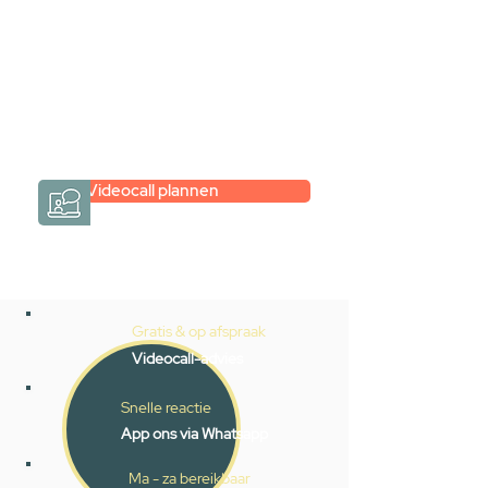
hele badkamer moet samenstellen?
Een videogesprek met Gevelaar is
eenvoudig en verrassend
persoonlijk.
→
Hoe werkt het?
Videocall plannen
Gratis & op afspraak
Videocall-advies
Snelle reactie
App ons via Whatsapp
Ma - za bereikbaar