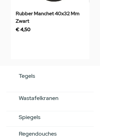
Rubber Manchet 40x32 Mm
Tegelstaal
Zwart
Prijs
€ 3,50
Prijs
€ 4,50
Tegels
Wastafelkranen
Spiegels
Regendouches