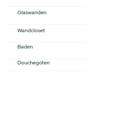
Glaswanden
Wandcloset
Baden
Douchegoten
Stel jouw badkamer
samen via een
videogesprek
Inspiratie gevonden op internet,
maar je weet niet hoe je zelf een