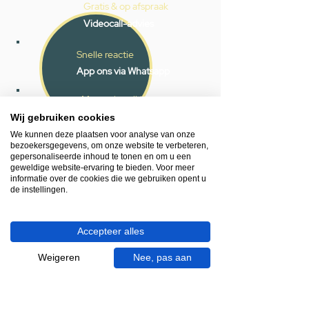
Gratis & op afspraak
Videocall-advies
Snelle reactie
App ons via Whatsapp
Ma - za bereikbaar
Wij gebruiken cookies
053 - 431 74 80
We kunnen deze plaatsen voor analyse van onze
bezoekersgegevens, om onze website te verbeteren,
Heb je hulp nodig?
gepersonaliseerde inhoud te tonen en om u een
We helpen je graag.
geweldige website-ervaring te bieden. Voor meer
informatie over de cookies die we gebruiken opent u
Wij zijn op werkdagen telefonisch bereikbaar
de instellingen.
van 09.00 tot 18.00 uur, donderdag tot 20.00
uur en op zaterdagen van 09.00 tot 16.00
uur.
Accepteer alles
Weigeren
Nee, pas aan
053 - 431 74 80
info@gevelaar.nl
Haaksbergerstraat 201