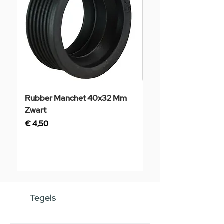
Rubber Manchet 40x32 Mm
Tegelstaal
Zwart
Prijs
€ 3,50
Prijs
€ 4,50
Tegels