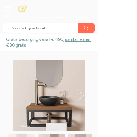
menu
Showroom
Maak afspraak
Winkelwagen
Gratis bezorging vanaf € 495,
sanitair vanaf
€30 gratis