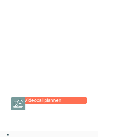
Stel jouw badkamer
samen via een
videogesprek
Inspiratie gevonden op internet,
maar je weet niet hoe je zelf een
hele badkamer moet samenstellen?
Een videogesprek met Gevelaar is
eenvoudig en verrassend
persoonlijk.
→
Hoe werkt het?
Videocall plannen