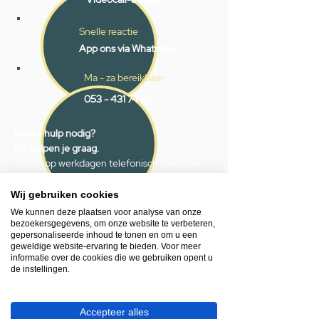
Snelle reactie
App ons via Whatsapp
Ma - za bereikbaar
053 - 431 74 80
Heb je hulp nodig?
We helpen je graag.
Wij zijn op werkdagen telefonisch bereikbaar
van 09.00 tot 18.00 uur, donderdag tot 20.00
uur en op zaterdagen van 09.00 tot 16.00
Wij gebruiken cookies
uur.
We kunnen deze plaatsen voor analyse van onze
bezoekersgegevens, om onze website te verbeteren,
gepersonaliseerde inhoud te tonen en om u een
053 - 431 74 80
geweldige website-ervaring te bieden. Voor meer
informatie over de cookies die we gebruiken opent u
info@gevelaar.nl
de instellingen.
Haaksbergerstraat 201
7513 EM Enschede
Accepteer alles
KVK:
92090354