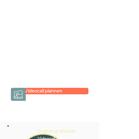
samen via een
videogesprek
Inspiratie gevonden op internet,
maar je weet niet hoe je zelf een
hele badkamer moet samenstellen?
Een videogesprek met Gevelaar is
eenvoudig en verrassend
persoonlijk.
→
Hoe werkt het?
Videocall plannen
Gratis & op afspraak
Videocall-advies