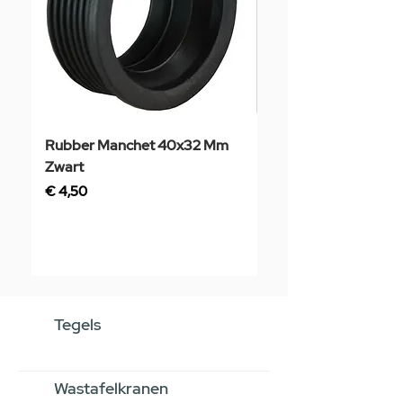
Rubber Manchet 40x32 Mm
Tegelstaal
Zwart
Prijs
€ 3,50
Prijs
€ 4,50
Tegels
Wastafelkranen