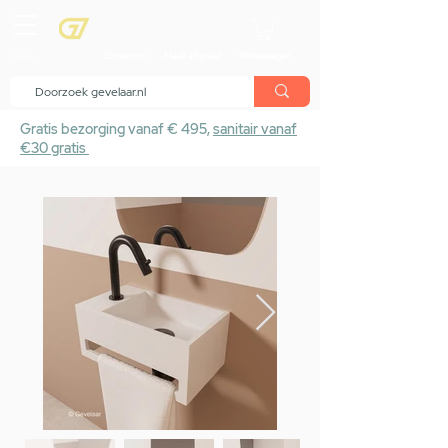
menu
Showroom
Maak afspraak
Winkelwagen
Gratis bezorging vanaf € 495,
sanitair vanaf
€30 gratis