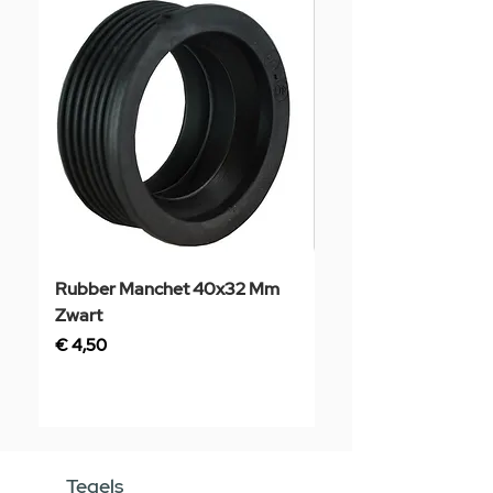
Rubber Manchet 40x32 Mm
Tegelstaal
Zwart
Prijs
€ 3,50
Prijs
€ 4,50
Tegels