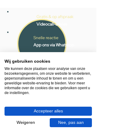
Gratis & op afspraak
Videocall-advies
Snelle reactie
App ons via Whatsapp
Ma - za bereikbaar
Wij gebruiken cookies
053 - 431 74 80
We kunnen deze plaatsen voor analyse van onze
bezoekersgegevens, om onze website te verbeteren,
gepersonaliseerde inhoud te tonen en om u een
Heb je hulp nodig?
geweldige website-ervaring te bieden. Voor meer
We helpen je graag.
informatie over de cookies die we gebruiken opent u
Wij zijn op werkdagen telefonisch bereikbaar
de instellingen.
van 09.00 tot 18.00 uur, donderdag tot 20.00
uur en op zaterdagen van 09.00 tot 16.00
Accepteer alles
uur.
Weigeren
Nee, pas aan
053 - 431 74 80
info@gevelaar.nl