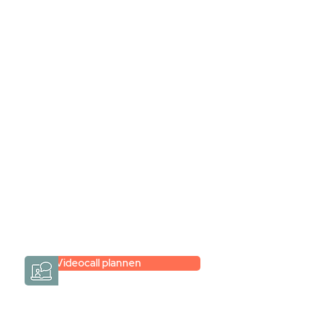
Stel jouw badkamer
samen via een
videogesprek
Inspiratie gevonden op internet,
maar je weet niet hoe je zelf een
hele badkamer moet samenstellen?
Een videogesprek met Gevelaar is
eenvoudig en verrassend
persoonlijk.
→
Hoe werkt het?
Videocall plannen